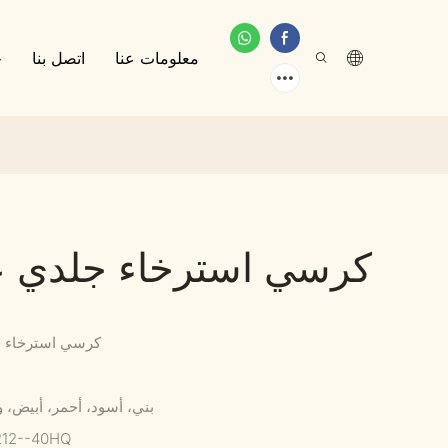
معلومات عنا
اتصل بنا
خ
كرسي استرخاء جلدي عت
كرسي استرخاء ج
بني، أسود، أحمر، أبيض،
212--40HQ