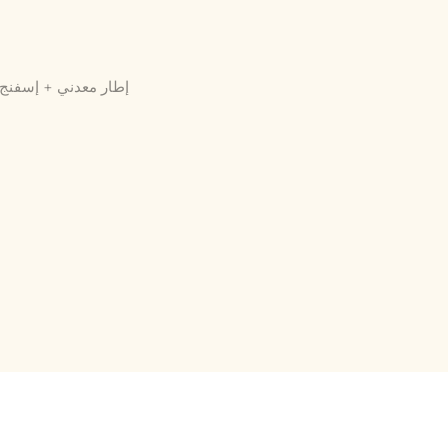
إطار معدني + إسفنج 