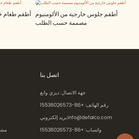
أطقم جلوس خارجية من الألومنيوم
أطقم طعام خا
مصممة حسب الطلب
اتصل بنا
جهة الاتصال: ديزي وانغ
رقم الهاتف: +86-
15538026573
info@defaico.com
بريد إلكتروني:
واتساب: +86-
15538026573
مشار