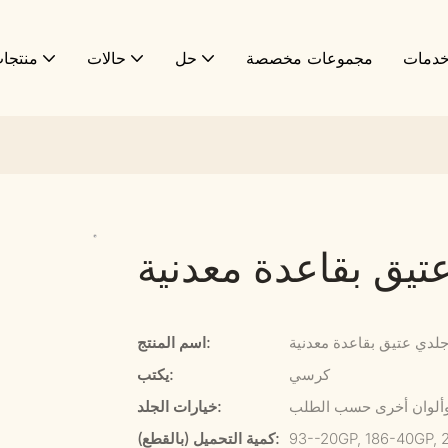
دمات
مجموعات مخصصة
حل
حالات
منتجا
يق بقاعدة معدنية
لدي عتيق بقاعدة معدنية
اسم المنتج:
كرسي
يكتب:
 وألوان أخرى حسب الطلب
خيارات الجلد:
93--20GP, 186-40GP, 
كمية التحميل (بالقطع):