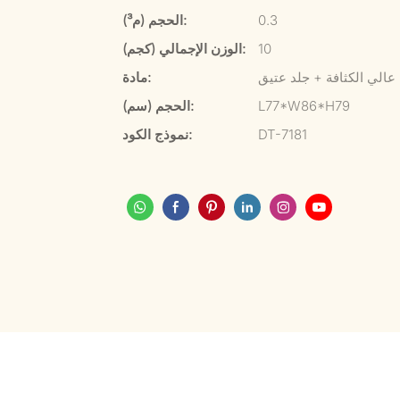
0.3
الحجم (م³):
10
الوزن الإجمالي (كجم):
عالي الكثافة + جلد عتيق
مادة:
L77*W86*H79
الحجم (سم):
DT-7181
نموذج الكود: