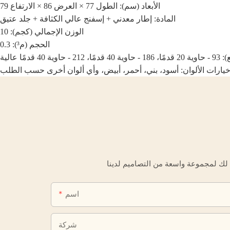
الأبعاد (سم): الطول 77 × العرض 86 × الارتفاع 79
المادة: إطار معدني + إسفنج عالي الكثافة + جلد عتيق
الوزن الإجمالي (كجم): 10
الحجم (م³): 0.3
قدمًا عالية
يارات الألوان: أسود، بني، أحمر، أبيض، وأي ألوان أخرى حسب الطلب
اسم
شركة