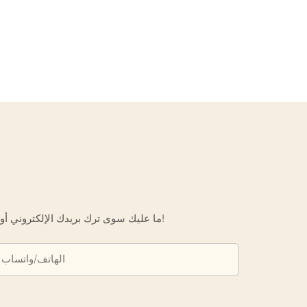
ما عليك سوى ترك بريدك الإلكتروني أو رقم هاتفك في نموذج الاتصال حتى نتمكن من إرسال عرض أسعار مجاني لك لمجموعة واسعة من التصاميم لدينا!
الهاتف/واتساب