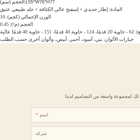
L55*W76*H77
الحجم (سم):
المادة: إطار حديدي + إسفنج عالي الكثافة + جلد طبيعي عتيق
الوزن الإجمالي (كجم): 10
الحجم (م³): 0.45
قدمًا عالية
خيارات الألوان: بني، أسود، أحمر، أبيض، وألوان أخرى حسب الطلب
اسم
شركة