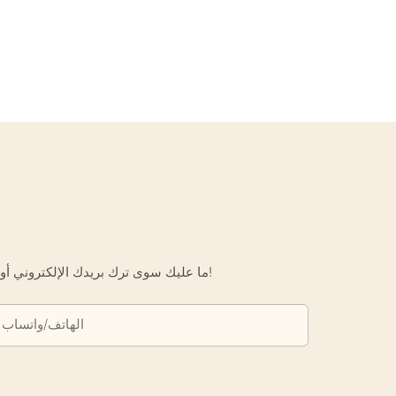
ما عليك سوى ترك بريدك الإلكتروني أو رقم هاتفك في نموذج الاتصال حتى نتمكن من إرسال عرض أسعار مجاني لك لمجموعة واسعة من التصاميم لدينا!
الهاتف/واتساب