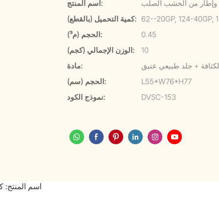
ح وإطار من الخشب الصلب
اسم المنتج:
62--20GP, 124-40GP, 
كمية التحميل (بالقطع):
0.45
الحجم (م³):
10
الوزن الإجمالي (كجم):
كثافة + جلد طبيعي عتيق
مادة:
L55*W76*H77
الحجم (سم):
DVSC-153
نموذج الكود:
اسم المنتج: 