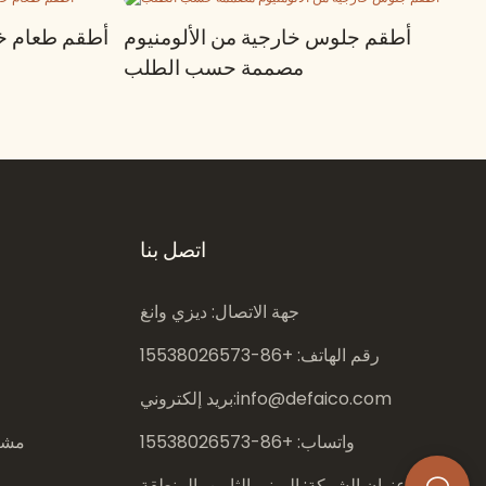
أطقم جلوس خارجية من الألومنيوم
أطقم طعام خا
مصممة حسب الطلب
اتصل بنا
جهة الاتصال: ديزي وانغ
رقم الهاتف: +86-
15538026573
info@defaico.com
بريد إلكتروني:
واتساب: +86-
15538026573
مشار
عنوان الشركة: المبنى الثامن، المنطقة