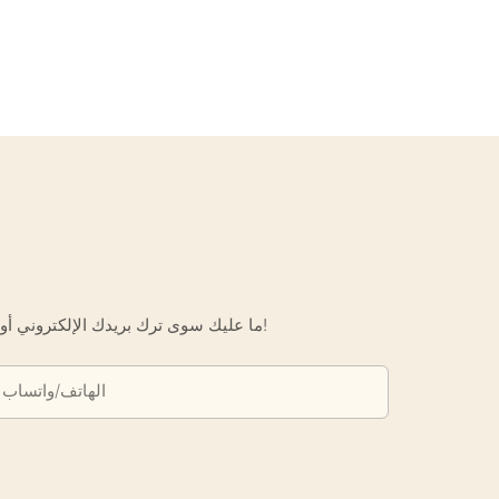
ما عليك سوى ترك بريدك الإلكتروني أو رقم هاتفك في نموذج الاتصال حتى نتمكن من إرسال عرض أسعار مجاني لك لمجموعة واسعة من التصاميم لدينا!
الهاتف/واتساب