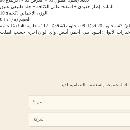
الأبعاد (سم): الطول 55 × العرض 63 × الارتفاع 90
المادة: إطار حديدي + إسفنج عالي الكثافة + جلد طبيعي عتيق
الوزن الإجمالي (كجم): 10
الحجم (م³): 0.15
ة 40 قدمًا عالية
يارات الألوان: أسود، بني، أحمر، أبيض، وأي ألوان أخرى حسب الطلب
اسم
شركة