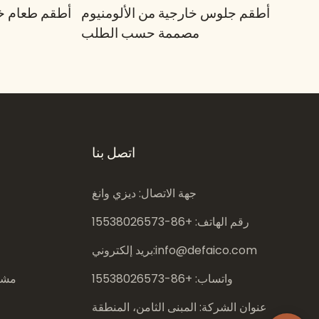
أطقم جلوس خارجية من الألومنيوم
أطقم طعام خا
مصممة حسب الطلب
اتصل بنا
جهة الاتصال: ديزي وانغ
رقم الهاتف: +86-
15538026573
info@defaico.com
بريد إلكتروني:
واتساب: +86-
15538026573
مشار
عنوان الشركة: المبنى الثامن، المنطقة