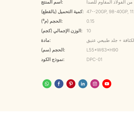
من الفولاذ المقاوم للصدأ
اسم المنتج:
47--20GP, 98-40GP, 1
كمية التحميل (بالقطع):
0.15
الحجم (م³):
10
الوزن الإجمالي (كجم):
كثافة + جلد طبيعي عتيق
مادة:
L55*W63*H90
الحجم (سم):
DPC-01
نموذج الكود: