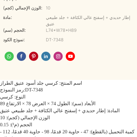
10
الوزن الإجمالي (كجم):
إطار حديدي + إسفنج عالي الكثافة + جلد طبيعي
مادة:
عتيق
L74*W78*H89
الحجم (سم):
DT-7348
نموذج الكود:
اسم المنتج: كرسي جلد أسود عتيق الطراز
DT-7348
رمز النموذج:
النوع: كرسي
الأبعاد (سم): الطول 74 × العرض 78 × الارتفاع 89
المادة: إطار حديدي + إسفنج عالي الكثافة + جلد طبيعي عتيق
الوزن الإجمالي (كجم): 10
الحجم (م³): 0.15
كمية التحميل (بالقطع): 47 - حاوية 20 قدمًا، 98 - حاوية 40 قدمًا، 112 -