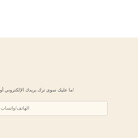
ما عليك سوى ترك بريدك الإلكتروني أو رقم هاتفك في نموذج الاتصال حتى نتمكن من إرسال عرض أسعار مجاني لك لمجموعة واسعة من التصاميم لدينا!
الهاتف/واتساب