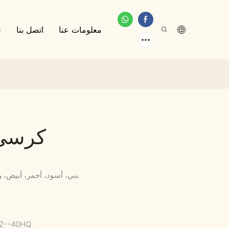
معلومات عنا
اتصل بنا
خ
كرسي 
بني، أسود، أحمر، أبيض،
12--40HQ