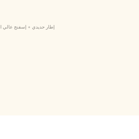
إطار حديدي + إسفنج عالي ال