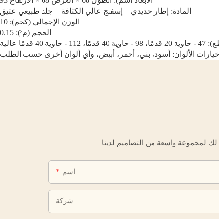
الأبعاد (سم): الطول 68 × العرض 68 × الارتفاع 93
المادة: إطار حديدي + إسفنج عالي الكثافة + جلد طبيعي عتيق
الوزن الإجمالي (كجم): 10
الحجم (م³): 0.15
ة 40 قدمًا عالية
يارات الألوان: أسود، بني، أحمر، أبيض، وأي ألوان أخرى حسب الطلب
اسم
شركة