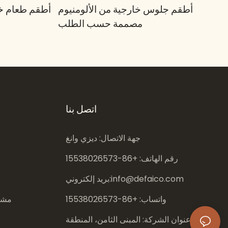
أطقم جلوس خارجية من الألومنيوم
أطقم طعام خا
مصممة حسب الطلب
اتصل بنا
جهة الاتصال: ديزي وانغ
رقم الهاتف: +86-
15538026573
info@defaico.com
بريد إلكتروني:
واتساب: +86-
15538026573
مشار
عنوان الشركة: المبنى الثامن، المنطقة