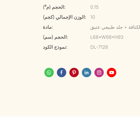
0.15
الحجم (م³):
10
الوزن الإجمالي (كجم):
كثافة + جلد طبيعي عتيق
مادة:
L68*W68*H93
الحجم (سم):
DL-7126
نموذج الكود: