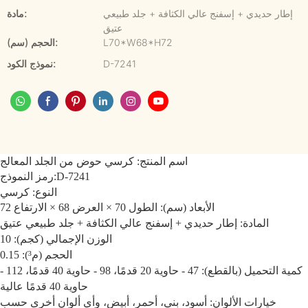
إطار حديدي + إسفنج عالي الكثافة + جلد طبيعي
مادة:
عتيق
L70*W68*H72
الحجم (سم):
D-7241
نموذج الكود:
اسم المنتج: كرسي حوض من الجلد المعالج
D-7241
رمز النموذج:
النوع: كرسي
الأبعاد (سم): الطول 70 × العرض 68 × الارتفاع 72
المادة: إطار حديدي + إسفنج عالي الكثافة + جلد طبيعي عتيق
الوزن الإجمالي (كجم): 10
الحجم (م³): 0.15
كمية التحميل (بالقطع): 47 - حاوية 20 قدمًا، 98 - حاوية 40 قدمًا، 112 -
حاوية 40 قدمًا عالية
خيارات الألوان: أسود، بني، أحمر، أبيض، وأي ألوان أخرى حسب