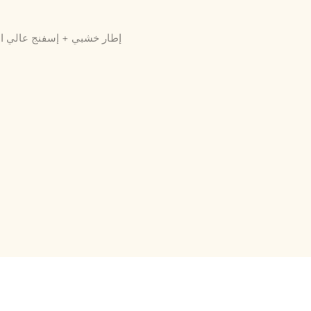
إطار خشبي + إسفنج عالي ال