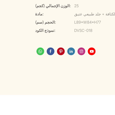
25
الوزن الإجمالي (كجم):
كثافة + جلد طبيعي عتيق
مادة:
L89*W84*H77
الحجم (سم):
DVSC-018
نموذج الكود: