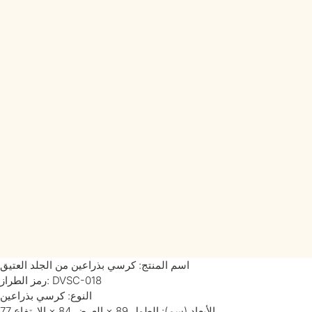
اسم المنتج: كرسي بذراعين من الجلد العتيق
رمز الطراز: DVSC-018
النوع: كرسي بذراعين
الأبعاد (سم): الطول 89 × العرض 84 × الارتفاع 77