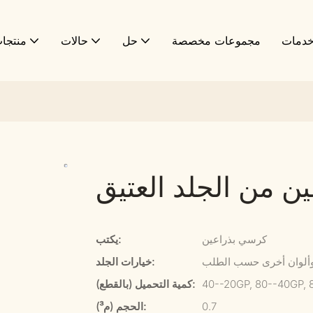
دمات
مجموعات مخصصة
حل
حالات
منتجا
 من الجلد العتيق
كرسي بذراعين
يكتب:
 وألوان أخرى حسب الطلب
خيارات الجلد:
40--20GP, 80--40GP,
كمية التحميل (بالقطع):
0.7
الحجم (م³):