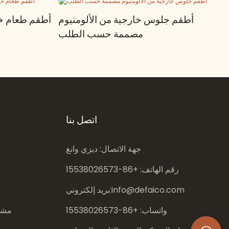
أطقم جلوس خارجية من الألومنيوم
أطقم طعام خا
مصممة حسب الطلب
اتصل بنا
جهة الاتصال: ديزي وانغ
رقم الهاتف: +86-
15538026573
info@defaico.com
بريد إلكتروني:
واتساب: +86-
15538026573
مشار