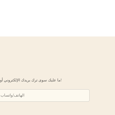
ما عليك سوى ترك بريدك الإلكتروني أو رقم هاتفك في نموذج الاتصال حتى نتمكن من إرسال عرض أسعار مجاني لك لمجموعة واسعة من التصاميم لدينا!
الهاتف/واتساب