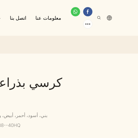
معلومات عنا
اتصل بنا
خ
كرسي بذراعين
بني، أسود، أحمر، أبيض،
 88--40HQ