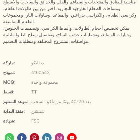
مناسبة للفنادق والمنتجعات والمطاعم والفلل والحدائق والساحات والأسطح
ومساحات الطعام الخارجية التجارية. اختر من بين طاولات الطعام،
وكراسي الطعام، والكراسي بذراعين، والمقاعد، وطاولات البار، ومجموعات
الطعام المتناسقة.
يمكن تخصيص أحجام الطاولات، وأنماط الكراسي، وتصميمات الجلوس،
وخيارات الوسائد، وتشطيبات خشب الساج، وتفاصيل سطح الطاولة لتلبية
مواصفات المشروع المختلفة ومتطلبات التصميم.
ديفايكو
ماركة:
4100543
نموذج:
مجموعة واحدة
MOQ:
TT
قسط:
بعد 20-40 يومًا من تأكيد السحب
موعد التسليم:
شنتشن
منفذ البداية:
FSC
شهادة: