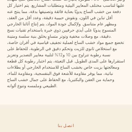
عليها لتناسب مختلف المعايير البيئية ومتطلبات المشاريع. يتم اختيار كل
دفعة من خشب الساج يدويًا بعناية فائقة وتصنيفها بدقة، مما ينتج عنه
أقل تباين في اللون، ونقوش حبيبية دقيقة، وعدد أقل من العقد،
ومظهر عام متناسق. ولإكمال جودة المواد، يتم إنتاج أثاثنا الخارجي
المنسوج يدويًا على أيدي حرفيين ذوي خبرة باستخدام تقنيات نسج
دقيقة، مع وصلات مخفية وتوتر متساوٍ يخلق بنية سلسة ومتينة.
تخضع جميع مواد خشب الساج لعملية تجفيف قياسية في أفران خاصة،
مع استخلاص ثانوي للزيت وتحكم دقيق في الرطوبة، للحفاظ على
نسبة رطوبة تتراوح بين 10 و12% لتلبية معايير التصدير وتعزيز
استقرارها على المدى الطويل. قبل التعبئة، يتم اختبار رطوبة كل قطعة
ومعالجتها بزيت خاص بخشب الساج للاستخدام الخارجي أو بطلاءات
نباتية، مما يوفر مقاومة للأشعة فوق البنفسجية، ومقاومة للماء،
وحماية من العفن والبكتيريا، مع الحفاظ على جمال خشب الساج
الطبيعي وملمسه وتنوع ألوانه.
اتصل بنا