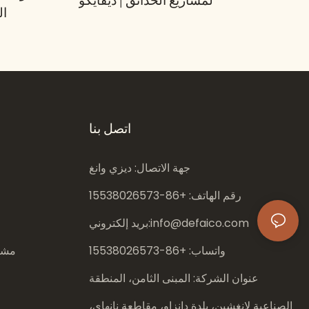
لمشاريع الحدائق | ديفايكو
ال
اتصل بنا
جهة الاتصال: ديزي وانغ
رقم الهاتف: +86-
15538026573
info@defaico.com
بريد إلكتروني:
واتساب: +86-
15538026573
مشار
عنوان الشركة: المبنى الثامن، المنطقة
الصناعية لانغشين، بلدة دانزاو، مقاطعة نانهاي،