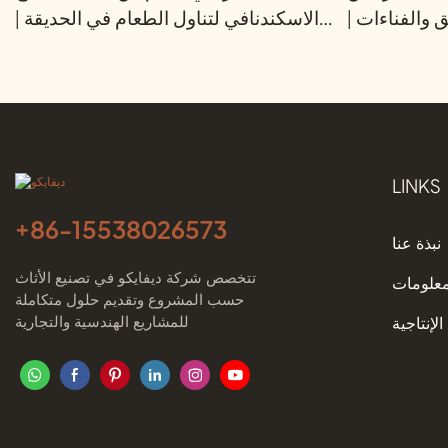
والفناءات |
الاسكندنافي لتناول الطعام في الحديقة |
ديفايكو
ديفايكو
LINKS
+86-
15538026573
نبذة عنا
تتخصص شركة ديفايكو في تصنيع الأثاث
معلومات
حسب المشروع وتقديم حلول متكاملة
للمشاريع الهندسية والتجارية
الإنتاجية