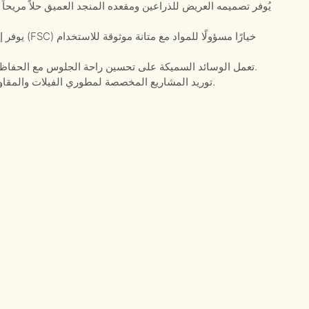
يُوفر تصميمه العريض للذراعين ومقعده المنجد العميق حلاً مريح
يوفر إطار خ
تعمل الوسائد السميكة على تحسين راحة الجلوس مع الحفاظ على مظهر أنيق وواقعي لتصميمات أثاث المشاريع.
تدعم شركة Defaico توريد المشاريع المخصصة لمطوري الفيلات والمقاولين ومشتري الأثاث الخارجي.