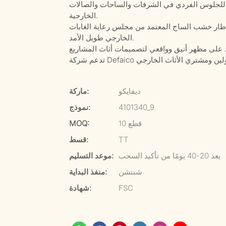
اً للجلوس الفردي في الشرفات والساحات والصالات
الخارجية.
شب الساج المعتمد من مجلس رعاية الغابات (FSC) خيارًا مسؤولًا للمواد مع متانة موثوقة للاستخدام
الخارجي طويل الأمد.
ديفايكو
ماركة:
4101340_9
نموذج:
10 قطع
MOQ:
TT
قسط:
بعد 20-40 يومًا من تأكيد السحب
موعد التسليم:
شنتشن
منفذ البداية:
FSC
شهادة: