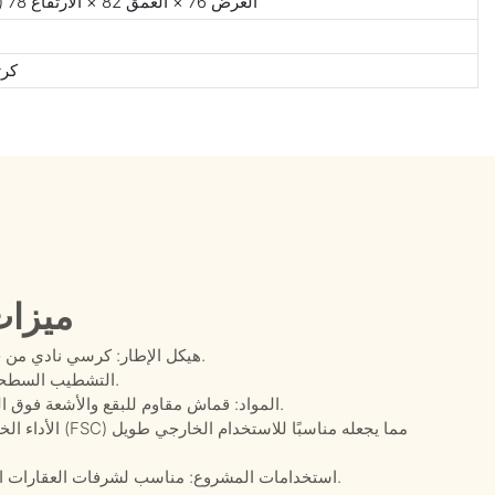
العرض 76 × العمق 82 × الارتفاع 78 (سم) / العرض 29.5 × العمق 32 × الارتفاع 30.7 (بوصة)
كرت
ميزات
هيكل الإطار: كرسي نادي من خشب الساج بذراعين عريضتين ومقعد مُنجّد بالكامل.
التشطيب السطحي: مظهر خشب الساج الطبيعي مع إطار صلب أنيق.
المواد: قماش مقاوم للبقع والأشعة فوق البنفسجية والماء، بالإضافة إلى رغوة سريعة الجفاف.
الأداء الخارجي:
استخدامات المشروع: مناسب لشرفات العقارات الخاصة، وساحات الفيلات، وأماكن الجلوس الخارجية.