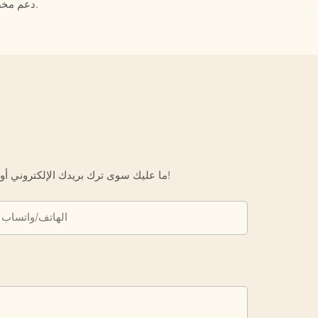
دعم مخصص: متوفر لطلبات المشاريع وتوفير أثاث المشاريع.
ما عليك سوى ترك بريدك الإلكتروني أو رقم هاتفك في نموذج الاتصال حتى نتمكن من إرسال عرض أسعار مجاني لك لمجموعة واسعة من التصاميم لدينا!
الهاتف/واتساب