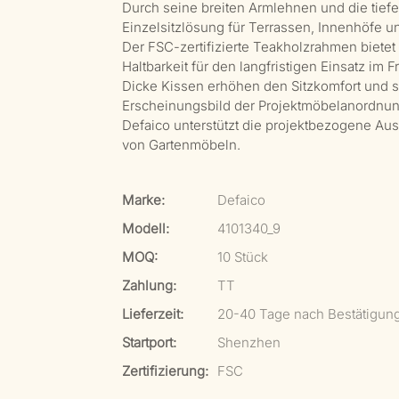
Durch seine breiten Armlehnen und die tiefe,
Einzelsitzlösung für Terrassen, Innenhöfe u
Der FSC-zertifizierte Teakholzrahmen bietet
Haltbarkeit für den langfristigen Einsatz im F
Dicke Kissen erhöhen den Sitzkomfort und so
Erscheinungsbild der Projektmöbelanordnun
Defaico unterstützt die projektbezogene Aus
von Gartenmöbeln.
Marke:
Defaico
Modell:
4101340_9
MOQ:
10 Stück
Zahlung:
TT
Lieferzeit:
20-40 Tage nach Bestätigun
Startport:
Shenzhen
Zertifizierung:
FSC