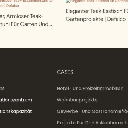
Eleganter Teak-Esstisch F
r, Armloser Teak-
Gartenprojekte | Defaico
tuhl Für Garten Und
efaico
CASES
ns
Hotel- Und Freizeitimmobilien
ationszentrum
Wohnbauprojekte
tionskapazität
Gewerbe- Und Gastronomieflä
Projekte Für Den Außenbereich