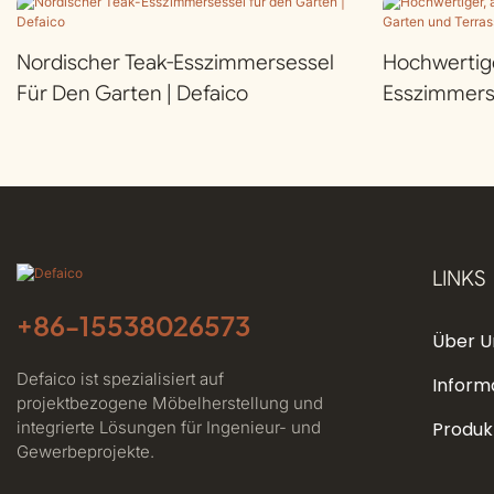
Nordischer Teak-Esszimmersessel
Hochwertige
Für Den Garten | Defaico
Esszimmers
Terrasse | D
LINKS
+86-
15538026573
Über U
Defaico ist spezialisiert auf
Inform
projektbezogene Möbelherstellung und
integrierte Lösungen für Ingenieur- und
Produk
Gewerbeprojekte.