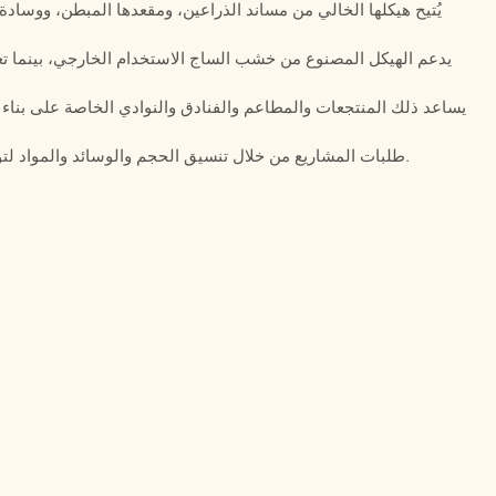
يُتيح هيكلها الخالي من مساند الذراعين، ومقعدها المبطن، ووسادة 
يدعم الهيكل المصنوع من خشب الساج الاستخدام الخارجي، بينما تع
يساعد ذلك المنتجعات والمطاعم والفنادق والنوادي الخاصة على بناء 
تدعم شركة Defaico طلبات المشاريع من خلال تنسيق الحجم والوسائد والمواد لتوريد الأثاث الخارجي التعاقدي.