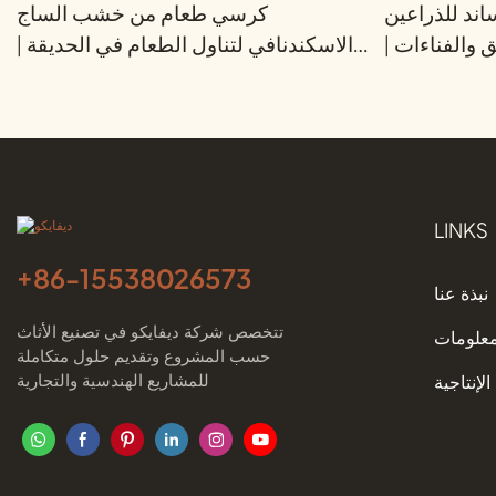
ند للذراعين
كرسي طعام من خشب الساج
والفناءات |
الاسكندنافي لتناول الطعام في الحديقة |
ديفايكو
ديفايكو
LINKS
+86-
15538026573
نبذة عنا
تتخصص شركة ديفايكو في تصنيع الأثاث
معلومات
حسب المشروع وتقديم حلول متكاملة
للمشاريع الهندسية والتجارية
الإنتاجية