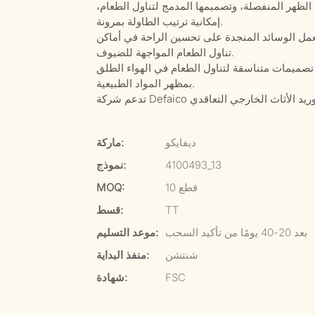
الظهر المنفصلة، ​​وتصميمها المدمج لتناول الطعام،
إمكانية ترتيب الطاولة بمرونة.
مل الوسائد المنجدة على تحسين الراحة في أماكن
تناول الطعام المواجهة للضيوف.
تصميمات متناسقة لتناول الطعام في الهواء الطلق
بمظهر المواد الطبيعية.
ديفايكو
ماركة:
4100493_13
نموذج:
10 قطع
MOQ:
TT
قسط:
بعد 20-40 يومًا من تأكيد السحب
موعد التسليم:
شنتشن
منفذ البداية:
FSC
شهادة: