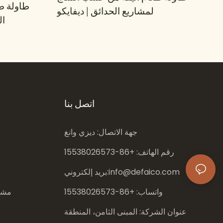
طاولة ط
لمشاريع الحدائق | ديفايكو
ال
اتصل بنا
جهة الاتصال: ديزي وانغ
رقم الهاتف: +86-
15538026573
info@defaico.com
بريد إلكتروني:
واتساب: +86-
15538026573
مشار
عنوان الشركة: المبنى الثامن، المنطقة