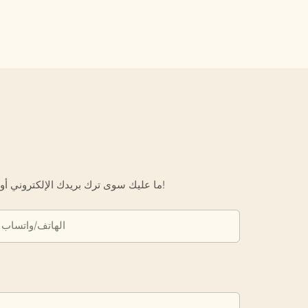
ما عليك سوى ترك بريدك الإلكتروني أو رقم هاتفك في نموذج الاتصال حتى نتمكن من إرسال عرض أسعار مجاني لك لمجموعة واسعة من التصاميم لدينا!
الهاتف/واتساب