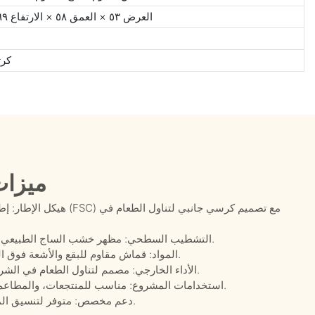
العرض ٥٣ × العمق ٥٨ × الارتفاع ٦٩ (سم) / العرض ٢١ × العمق ٢٣ × الارتفاع ٢٧ (بوصة)
كرت
ميزات
هيكل الإطار: إطار من خشب
التشطيب السطحي: مظهر خشب الساج الطبيعي مناسب لأماكن تناول الطعام في مطاعم المنتجعات.
المواد: قماش مقاوم للبقع والأشعة فوق البنفسجية والماء، بالإضافة إلى رغوة سريعة الجفاف.
الأداء الخارجي: مصمم لتناول الطعام في الشرفات، وساحات المطاعم، ومناطق الضيافة الخارجية.
استخدامات المشروع: مناسب للمنتجعات، والمطاعم، والفنادق، والنوادي الخاصة، ومشاريع أثاث الطعام.
دعم مخصص: متوفر لتنسيق المقاسات والوسائد والمواد حسب متطلبات المشروع.