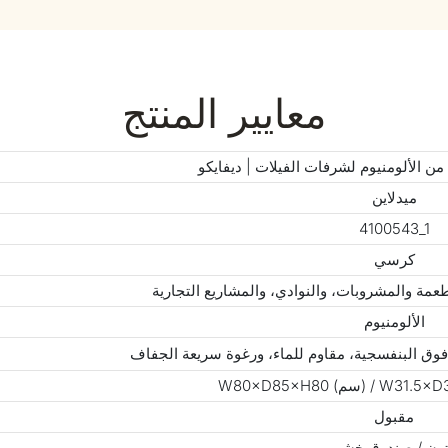
معايير المنتج
الألومنيوم لشرفات الفيلات | ديفايكو
ميدلاين
4100543_1
كرسي
عمة والمشروبات، والنوادي، والمشاريع التجارية
الألومنيوم
فوق البنفسجية، مقاوم للماء، ورغوة سريعة الجفاف
مقبول
ون / صندوق خشبي