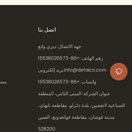
اتصل بنا
جهة الاتصال: ديزي وانغ
رقم الهاتف: +86-
15538026573
info@defaico.com
بريد إلكتروني:
واتساب: +86-
15538026573
مشار
عنوان الشركة: المبنى الثامن، المنطقة
الصناعية لانغشين، بلدة دانزاو، مقاطعة نانهاي،
مدينة فوشان، مقاطعة قوانغدونغ، الصين
528200.