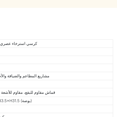
كرسي استرخاء عصري من 
مشاريع المطاعم والضيافة والأط
قماش مقاوم للبقع، مقاوم للأشعة 
W80×D85×H80 (سم) / W31.5×D33.5×H31.5 (بوصة)
كرت