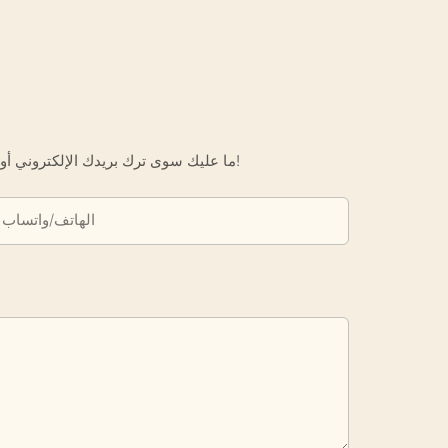
ما عليك سوى ترك بريدك الإلكتروني أو رقم هاتفك في نموذج الاتصال حتى نتمكن من إرسال عرض أسعار مجاني لك لمجموعة واسعة من التصاميم لدينا!
الهاتف/واتساب