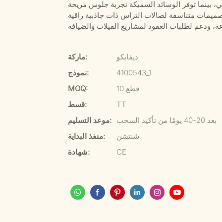
ديفايكو
ماركة:
4100543_1
نموذج:
10 قطع
MOQ:
TT
قسط:
بعد 20-40 يومًا من تأكيد السحب
موعد التسليم:
شنتشن
منفذ البداية:
CE
شهادة: