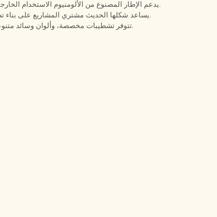
يدعم الإطار المصنوع من الألومنيوم الاستخدام الخارجي، بينما توفر الوسائد السميكة تجربة جلوس مريحة.
يساعد شكلها الحديث مشتري المشاريع على بناء تصميمات متناسقة لصالات التراس ذات جاذبية راقية.
تتوفر تشطيبات مخصصة، وألوان وسائد متنوعة، ودعم لطلبات العقود لمشاريع الفيلات والضيافة.