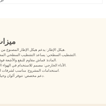
ميزات
هيكل الإطار: يدعم هيكل الإطار المصنوع من الألومنيوم مقعدًا فرديًا ثابتًا للاسترخاء في الهواء الطلق.
التشطيب السطحي: يساعد التشطيب السطحي المطلي بالبودرة على حماية الكرسي على شرفات الفيلات.
المادة: قماش مقاوم للبقع والأشعة فوق البنفسجية والماء، بالإضافة إلى رغوة سريعة الجفاف.
الأداء الخارجي: مصمم للاستخدام في الهواء الطلق تحت أشعة الشمس وفي مختلف الظروف الجوية.
استخدامات المشروع: مناسب لشرفات الفيلات، والباحات، والشرفات، ومشاريع صالات الضيافة.
دعم مخصص: تتوفر ألوان وخيارات وسائد مخصصة، بالإضافة إلى دعم مشاريع التعاقد.