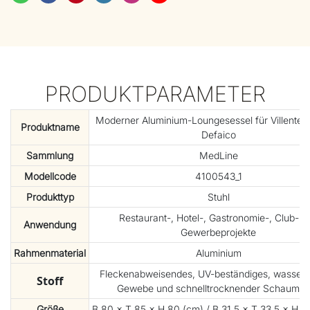
PRODUKTPARAMETER
Moderner Aluminium-Loungesessel für Villenterr
Produktname
Defaico
Sammlung
MedLine
Modellcode
4100543_1
Produkttyp
Stuhl
Restaurant-, Hotel-, Gastronomie-, Club- u
Anwendung
Gewerbeprojekte
Rahmenmaterial
Aluminium
Fleckenabweisendes, UV-beständiges, wasserd
Stoff
Gewebe und schnelltrocknender Schaumsto
Größe
B 80 × T 85 × H 80 (cm) / B 31,5 × T 33,5 × H 31,