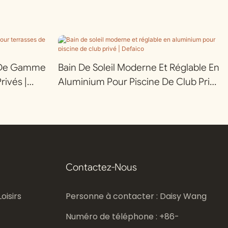
t De Gamme
Bain De Soleil Moderne Et Réglable En
rivés |
Aluminium Pour Piscine De Club Privé
| Defaico
Contactez-Nous
oisirs
Personne à contacter : Daisy Wang
Numéro de téléphone : +86-