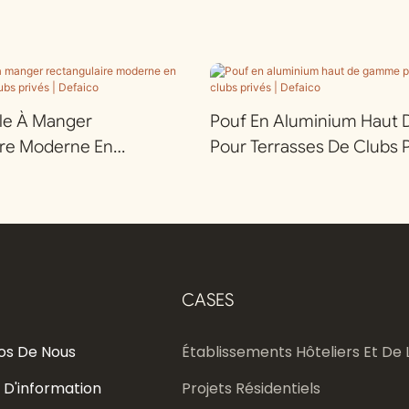
lle À Manger
Pouf En Aluminium Hau
ire Moderne En
Pour Terrasses De Clubs P
our Clubs Privés |
Defaico
CASES
os De Nous
Établissements Hôteliers Et De L
 D'information
Projets Résidentiels