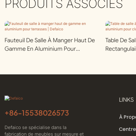
PRODUITS ASSOCIÉS
Fauteuil De Salle À Manger Haut De
Table De Sa
Gamme En Aluminium Pour
Rectangula
Terrasses | Defaico
Aluminium P
Defaico
LINKS
+86-
15538026573
À Prop
Defaico se spécialise dans la
Centre
fabrication de meubles sur mesure et