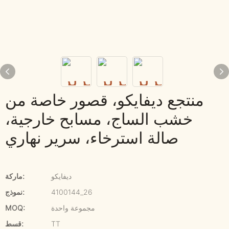
منتجع ديفايكو، قصور خاصة من
خشب الساج، مسابح خارجية،
صالة استرخاء، سرير نهاري
ديفايكو
ماركة:
4100144_26
نموذج:
مجموعة واحدة
MOQ:
TT
قسط: