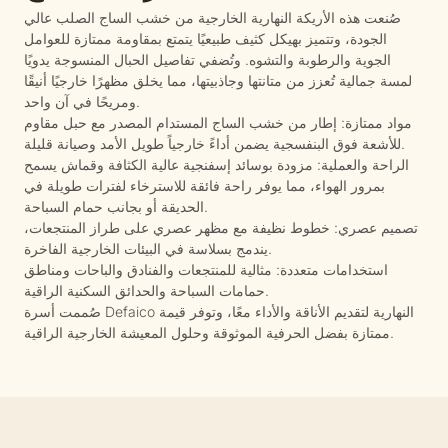
صُنعت هذه الأريكة النهارية الخارجية من خشب الساج الصلب عالي
الجودة، وتتميز بهيكل كثيف طبيعيًا يتمتع بمقاومة ممتازة للعوامل
الجوية والرطوبة والتشوه. وتُضفي تفاصيل الحبال المنسوجة يدويًا
لمسة جمالية تُعزز من متانتها وجاذبيتها، مما يخلق مظهرًا خارجيًا أنيقًا
ومريحًا في آن واحد.
مواد ممتازة: إطار من خشب الساج المستدام المصدر مع حبل مقاوم
للأشعة فوق البنفسجية يضمن أداءً خارجياً طويل الأمد وصيانة قليلة.
الراحة والعملية: مزودة بوسائد إسفنجية عالية الكثافة وقماش يسمح
بمرور الهواء، مما يوفر راحة فائقة للاسترخاء لفترات طويلة في
الحديقة أو بجانب حمام السباحة.
تصميم عصري: خطوط نظيفة مع مظهر عصري على طراز المنتجعات،
يندمج بسلاسة في البيئات الخارجية الفاخرة.
استخدامات متعددة: مثالية للمنتجعات والفنادق والباحات ومناطق
حمامات السباحة والحدائق السكنية الراقية.
صُممت أسرة Defaico النهارية لتقديم الأناقة والأداء معًا، وتوفر قيمة
ممتازة بفضل الحرفية الموثوقة وحلول المعيشة الخارجية الراقية.