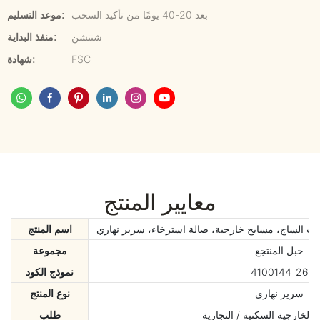
بعد 20-40 يومًا من تأكيد السحب
موعد التسليم:
شنتشن
منفذ البداية:
FSC
شهادة:
معايير المنتج
ب الساج، مسابح خارجية، صالة استرخاء، سرير نهاري
اسم المنتج
حبل المنتجع
مجموعة
4100144_26
نموذج الكود
سرير نهاري
نوع المنتج
الخارجية السكنية / التجارية
طلب