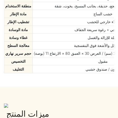
نتجع، حديقة، بجانب المسبح، يخوت، شقة
منطقة الاستخدام
خشب الساج
مادة الإطار
لاء خارجي للخشب
تشطيب الإطار
جي + رغوة سريعة الجفاف
مادة الوسادة
ابلة للإزالة والغسل
غطاء وسادة
تآكل والأشعة فوق البنفسجية
معالجة السطح
حجم سرير نهاري
مقبول
التخصيص
تون / صندوق خشبي
التغليف
ميزات المنتج