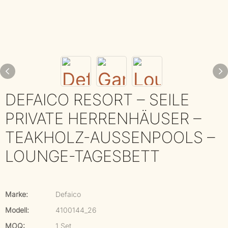
DEFAICO RESORT – SEILE
PRIVATE HERRENHÄUSER –
TEAKHOLZ-AUSSENPOOLS – L
OUNGE-TAGESBETT
Marke:
Defaico
Modell:
4100144_26
MOQ:
1 Set