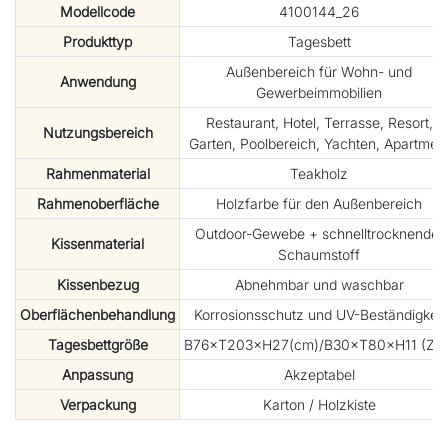
Modellcode
4100144_26
Produkttyp
Tagesbett
Außenbereich für Wohn- und
Anwendung
Gewerbeimmobilien
Restaurant, Hotel, Terrasse, Resort,
Nutzungsbereich
Garten, Poolbereich, Yachten, Apartmen
Rahmenmaterial
Teakholz
Rahmenoberfläche
Holzfarbe für den Außenbereich
Outdoor-Gewebe + schnelltrocknender
Kissenmaterial
Schaumstoff
Kissenbezug
Abnehmbar und waschbar
Oberflächenbehandlung
Korrosionsschutz und UV-Beständigkeit
Tagesbettgröße
B76×T203×H27(cm)/B30×T80×H11 (Zoll
Anpassung
Akzeptabel
Verpackung
Karton / Holzkiste