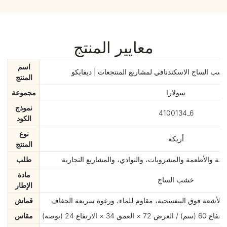
معايير المنتج
اسم
شب الساج الاسكندنافي لمشاريع المنتجعات | ديفايكو
المنتج
سولارا
مجموعة
نموذج
4100134_6
الكود
نوع
أريكة
المنتج
فة والأطعمة والمشروبات، والنوادي، والمشاريع التجارية
طلب
مادة
خشب الساج
الإطار
 للأشعة فوق البنفسجية، مقاوم للماء، ورغوة سريعة الجفاف
قماش
مقاس