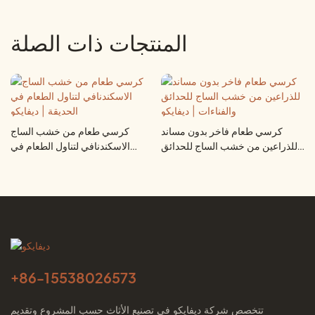
المنتجات ذات الصلة
كرسي طعام فاخر بدون مساند
كرسي طعام من خشب الساج
للذراعين من خشب الساج للحدائق
الاسكندنافي لتناول الطعام في
والفناءات | ديفايكو
الحديقة | ديفايكو
+86-
15538026573
تتخصص شركة ديفايكو في تصنيع الأثاث حسب المشروع وتقديم