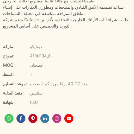
طبيعيًا للخشب مع متانة عالية لمشاريع الأثاث الخارجي.
يساعد تصميمه الأنيق الفنادق والمنتجعات ومطوري العقارات على إنشاء
مناطق استراحة متناسقة في مختلف المساحات.
تدعم شركة Defaico طلبات شراء أثاث الأرائك الخارجية التعاقدية لأغراض
التوريد والتخصيص على أساس المشاريع.
ديفايكو
ماركة:
4100134_6
نموذج:
قطعتان
MOQ:
TT
قسط:
بعد 20-40 يومًا من تأكيد السحب.
موعد التسليم:
شنتشن
منفذ البداية:
FSC
شهادة: