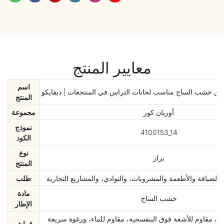
معايير المنتج
اسم
 خشب الساج مناسب لحانات التراس في المنتجعات | ديفايكو
المنتج
أوربان كور
مجموعة
نموذج
4100153_14
الكود
نوع
براز
المنتج
الضيافة والأطعمة والمشروبات، والنوادي، والمشاريع التجارية
طلب
مادة
خشب الساج
الإطار
ع، مقاوم للأشعة فوق البنفسجية، مقاوم للماء، ورغوة سريعة
قماش