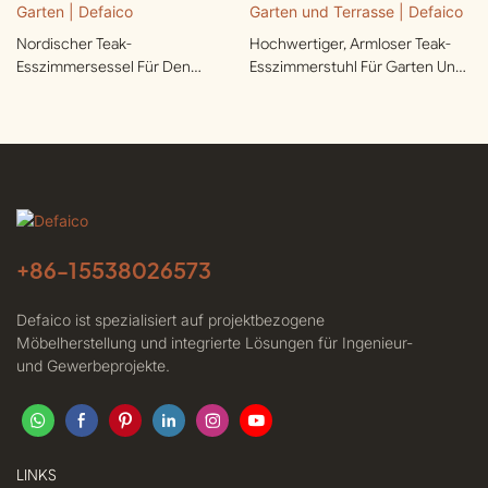
Nordischer Teak-
Hochwertiger, Armloser Teak-
Esszimmersessel Für Den
Esszimmerstuhl Für Garten Und
Garten | Defaico
Terrasse | Defaico
+86-
15538026573
Defaico ist spezialisiert auf projektbezogene
Möbelherstellung und integrierte Lösungen für Ingenieur-
und Gewerbeprojekte.
LINKS