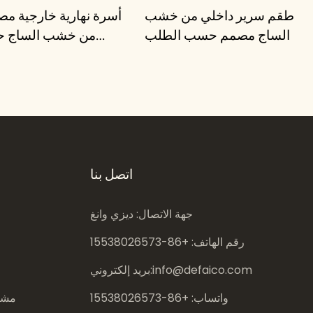
طقم سرير داخلي من خشب
أسرة نهارية خارجية مص
الساج مصمم حسب الطلب
من خشب الساج 
ال
اتصل بنا
جهة الاتصال: ديزي وانغ
رقم الهاتف: +86-
15538026573
info@defaico.com
بريد إلكتروني:
واتساب: +86-
15538026573
مشار