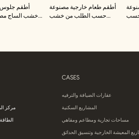
نوعة
أطقم طعام خارجية مصنوعة
أطقم جلوس 
حسب
حسب الطلب من خشب
خشب الساج م
طلب
الساج
CASES
عقارات الضيافة والترفيه
المشاريع السكنية
مركز ال
مساحات تجارية ومطاعم ومقاهي
الطاقة 
يع المعيشة الخارجية وتنسيق الحدائق