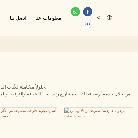
معلومات عنا
اتصل بنا
خ
توفر شركة Defaico حلولاً متكاملة للأثاث الداخلي والخارجي والتجاري للفنادق والمنتجعات والمجمعات السكنية والمطاعم والمساحات التجارية وبيئات المعيشة الخارجية.
من خلال خدمة أربعة قطاعات مشاريع رئيسية - الضيافة والترفيه، وال