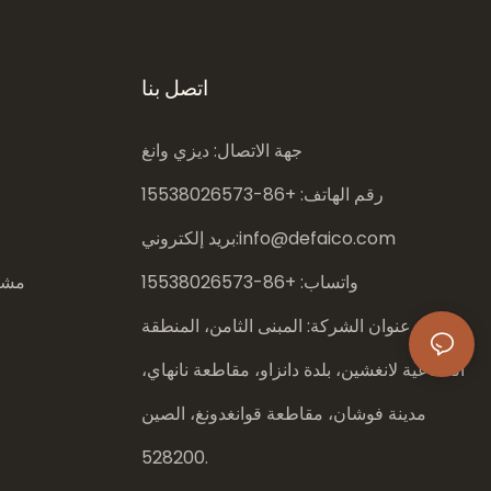
اتصل بنا
جهة الاتصال: ديزي وانغ
رقم الهاتف: +86-
15538026573
info@defaico.com
بريد إلكتروني:
واتساب: +86-
15538026573
مشار
عنوان الشركة: المبنى الثامن، المنطقة
الصناعية لانغشين، بلدة دانزاو، مقاطعة نانهاي،
مدينة فوشان، مقاطعة قوانغدونغ، الصين
528200.