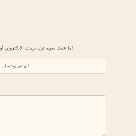
ما عليك سوى ترك بريدك الإلكتروني أو رقم هاتفك في نموذج الاتصال حتى نتمكن من إرسال عرض أسعار مجاني لك لمجموعة واسعة من التصاميم لدينا!
الهاتف/واتساب