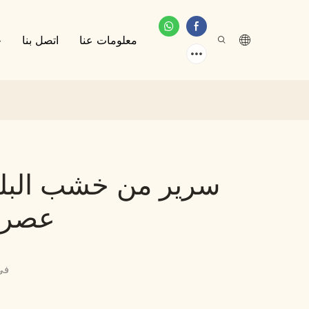
معلومات عنا
اتصل بنا
خ
سرير من خشب البل
عصري 
في