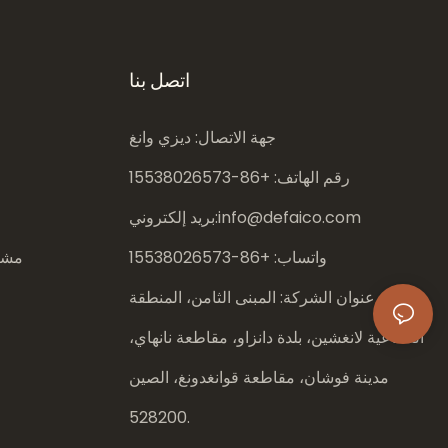
اتصل بنا
جهة الاتصال: ديزي وانغ
رقم الهاتف: +86-
15538026573
info@defaico.com
بريد إلكتروني:
واتساب: +86-
15538026573
مشار
عنوان الشركة: المبنى الثامن، المنطقة
الصناعية لانغشين، بلدة دانزاو، مقاطعة نانهاي،
مدينة فوشان، مقاطعة قوانغدونغ، الصين
528200.