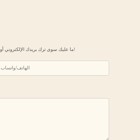
ما عليك سوى ترك بريدك الإلكتروني أو رقم هاتفك في نموذج الاتصال حتى نتمكن من إرسال عرض أسعار مجاني لك لمجموعة واسعة من التصاميم لدينا!
الهاتف/واتساب