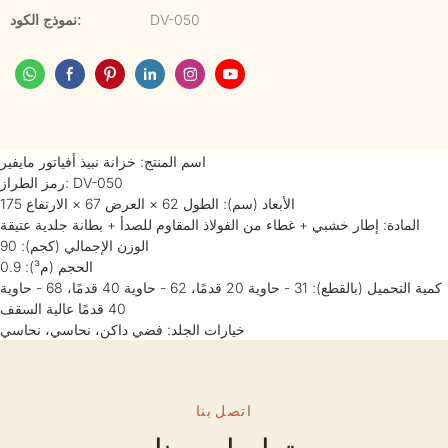
DV-050
نموذج الكود:
اسم المنتج: خزانة نبيذ أفياتور مايفير
رمز الطراز: DV-050
الأبعاد (سم): الطول 62 × العرض 67 × الارتفاع 175
المادة: إطار خشبي + غطاء من الفولاذ المقاوم للصدأ + بطانة جلدية عتيقة
الوزن الإجمالي (كجم): 90
الحجم (م³): 0.9
كمية التحميل (بالقطع): 31 - حاوية 20 قدمًا، 62 - حاوية 40 قدمًا، 68 - حاوية
40 قدمًا عالية السقف
خيارات الجلد: فضي داكن، نحاسي، نحاسي
اتصل بنا