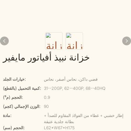
خزانة نبيذ أفياتور مايفير
فضي داكن، نحاس أصفر، نحاس
خيارات الجلد:
31--20GP, 62--40GP, 68--40HQ
كمية التحميل (بالقطع):
0.9
الحجم (م³):
90
الوزن الإجمالي (كجم):
إطار خشبي + غطاء من الفولاذ المقاوم للصدأ +
مادة:
بطانة جلدية عتيقة
L62*W67*H175
الحجم (سم):