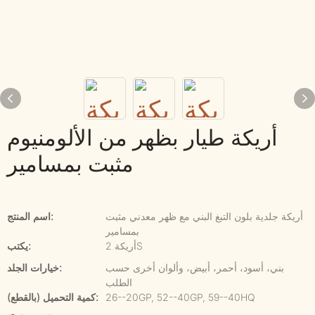
أريكة طيار بظهر من الألومنيوم
مثبت بمسامير
أريكة جلدية بلون التبغ البني مع ظهر معدني مثبت
اسم المنتج:
بمسامير
أريكة 2S
يكتب:
بني، أسود، أحمر، أبيض، وألوان أخرى حسب
خيارات الجلد:
الطلب
26--20GP, 52--40GP, 59--40HQ
كمية التحميل (بالقطع):