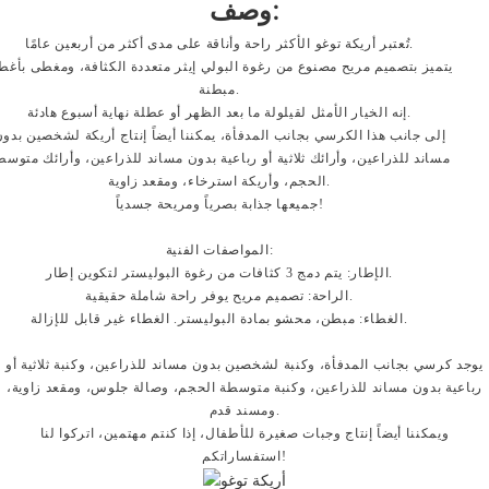
وصف:
الأكثر راحة وأناقة على مدى أكثر من أربعين عامًا.
تُعتبر أريكة توغو
يتميز بتصميم مريح مصنوع من رغوة البولي إيثر متعددة الكثافة، ومغطى بأغط
مبطنة.
إنه الخيار الأمثل لقيلولة ما بعد الظهر أو عطلة نهاية أسبوع هادئة.
إلى جانب هذا الكرسي بجانب المدفأة، يمكننا أيضاً إنتاج أريكة لشخصين بدو
مساند للذراعين، وأرائك ثلاثية أو رباعية بدون مساند للذراعين، وأرائك متوسط
الحجم، وأريكة استرخاء، ومقعد زاوية.
جميعها جذابة بصرياً ومريحة جسدياً!
المواصفات الفنية:
الإطار: يتم دمج 3 كثافات من رغوة البوليستر لتكوين إطار.
راحة شاملة حقيقية.
الراحة: تصميم مريح يوفر
الغطاء: مبطن، محشو بمادة البوليستر. الغطاء غير قابل للإزالة.
يوجد كرسي بجانب المدفأة، وكنبة لشخصين بدون مساند للذراعين، وكنبة ثلاثية أو
رباعية بدون مساند للذراعين، وكنبة متوسطة الحجم، وصالة جلوس، ومقعد زاوية،
ومسند قدم.
ويمكننا أيضاً إنتاج وجبات صغيرة للأطفال، إذا كنتم مهتمين، اتركوا لنا
استفساراتكم!