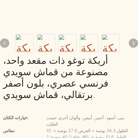
أريكة توغو ذات مقعد واحد،
مصنوعة من قماش سويدي
فرنسي عصري، بلون أصفر
برتقالي، قماش سويدي.
بني، أسود، أحمر، أبيض، وألوان أخرى حسب
خيارات الكتان:
الطلب
1S: الطول 34.3 بوصة × العرض 27.6 بوصة ×
مقاس:
الارتفاع 40.2 بوصة؛ 2S: الطول 51.6 بوصة ×