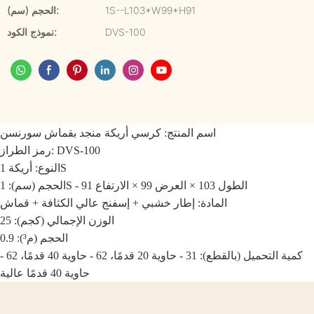
1S--L103*W99*H91
الحجم (سم):
DVS-100
نموذج الكود:
اسم المنتج: كرسي أريكة منجد بقماش سورنسن
رمز الطراز: DVS-100
النوع: أريكة 1S
الحجم (سم): 1S - الطول 103 × العرض 99 × الارتفاع 91
المادة: إطار خشبي + إسفنج عالي الكثافة + قماش
الوزن الإجمالي (كجم): 25
الحجم (م³): 0.9
كمية التحميل (بالقطع): 31 - حاوية 20 قدمًا، 62 - حاوية 40 قدمًا، 62 -
حاوية 40 قدمًا عالية