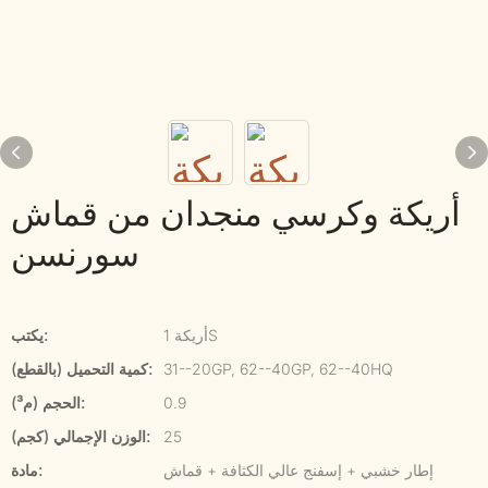
أريكة وكرسي منجدان من قماش
سورنسن
أريكة 1S
يكتب:
31--20GP, 62--40GP, 62--40HQ
كمية التحميل (بالقطع):
0.9
الحجم (م³):
25
الوزن الإجمالي (كجم):
إطار خشبي + إسفنج عالي الكثافة + قماش
مادة: