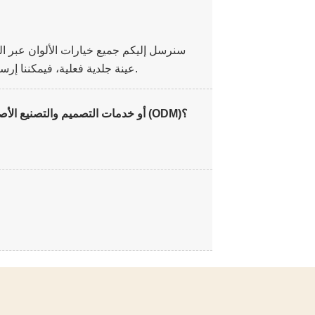
سنرسل إليكم جميع خيارات الألوان عبر البر
عينة جلدية فعلية، فيمكننا إرسال عينات إليكم عبر خدمة التوصيل السريع مع دفع المبلغ المستحق.
هل يمكنك تقديم خدمات تصنيع المعدات الأصلية (OEM) أو خدمات التصميم والتصنيع الأصلية (ODM)؟