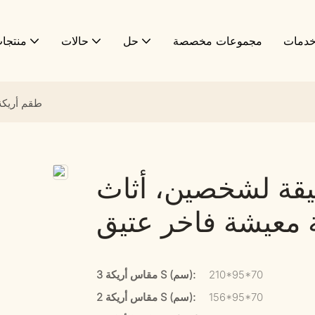
دمات
مجموعات مخصصة
حل
حالات
منتجا
طقم أريكة
تيقة لشخصين، أثاث
 معيشة فاخر عتيق
210*95*70
مقاس أريكة 3 S (سم):
156*95*70
مقاس أريكة 2 S (سم):