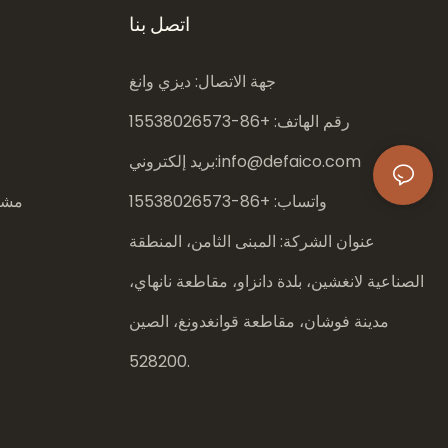
اتصل بنا
جهة الاتصال: ديزي وانغ
رقم الهاتف: +86-
15538026573
info@defaico.com
بريد إلكتروني:
واتساب: +86-
15538026573
مشار
عنوان الشركة: المبنى الثامن، المنطقة
الصناعية لانغشين، بلدة دانزاو، مقاطعة نانهاي،
مدينة فوشان، مقاطعة قوانغدونغ، الصين
528200.