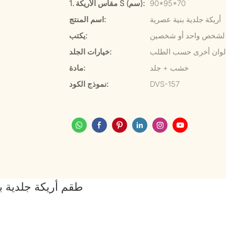
90*95*70
1. مقاس الأريكة S (سم):
أريكة جلدية بنية عصرية
اسم المنتج:
ع لشخص واحد أو شخصين
يكتب:
وألوان أخرى حسب الطلب
خيارات الجلد:
خشب + جلد
مادة:
DVS-157
نموذج الكود:
طقم أريكة جلدية ب