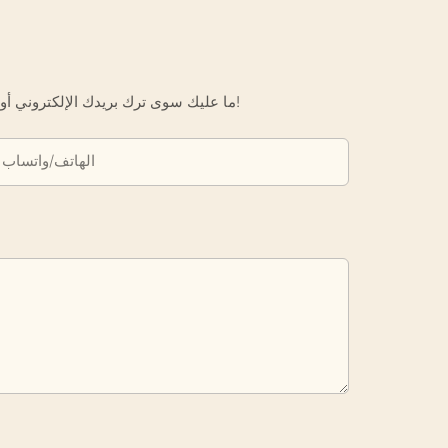
ما عليك سوى ترك بريدك الإلكتروني أو رقم هاتفك في نموذج الاتصال حتى نتمكن من إرسال عرض أسعار مجاني لك لمجموعة واسعة من التصاميم لدينا!
الهاتف/واتساب