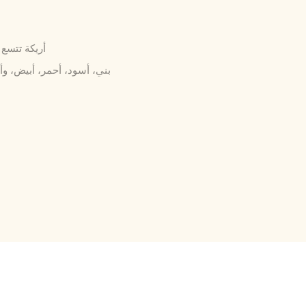
أريكة تتس
بني، أسود، أحمر، أبيض، 