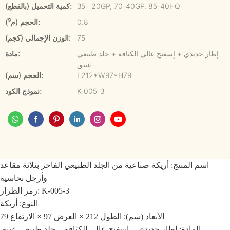
35--20GP, 70-40GP, 85-40HQ
كمية التحميل (بالقطع):
0.8
الحجم (م³):
75
الوزن الإجمالي (كجم):
إطار حديدي + إسفنج عالي الكثافة + جلد طبيعي
مادة:
عتيق
L212*W97*H79
الحجم (سم):
K-005-3
نموذج الكود:
اسم المنتج: أريكة صناعية من الجلد الطبيعي الفاخر بثلاثة مقاعد
وأرجل نحاسية
رمز الطراز: K-005-3
النوع: أريكة
الأبعاد (سم): الطول 212 × العرض 97 × الارتفاع 79
المادة: إطار حديدي + إسفنج عالي الكثافة + جلد طبيعي عتيق