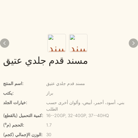
مسند قدم جلدي عتيق
مسند قدم جلدي عتيق
اسم المنتج:
براز
يكتب:
بني، أسود، أحمر، أبيض، وألوان أخرى حسب
خيارات الجلد:
الطلب
16--20GP, 32-40GP, 37--40HQ
كمية التحميل (بالقطع):
1.7
الحجم (م³):
30
الوزن الإجمالي (كجم):