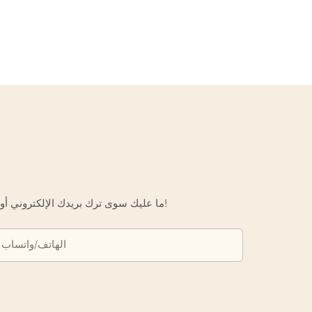
ما عليك سوى ترك بريدك الإلكتروني أو رقم هاتفك في نموذج الاتصال حتى نتمكن من إرسال عرض أسعار مجاني لك لمجموعة واسعة من التصاميم لدينا!
الهاتف/واتساب