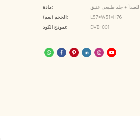
 للصدأ + جلد طبيعي عتيق
مادة:
L57*W51*H76
الحجم (سم):
DVB-001
نموذج الكود: