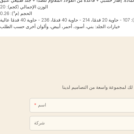
لمادة: إطار خشبي + قاعدة من الفولاذ المقاوم للصدأ + جلد طبيعي عتيق
الوزن الإجمالي (كجم): 20
الحجم (م³): 0.26
ًا عالية
خيارات الجلد: بني، أسود، أحمر، أبيض، وألوان أخرى حسب الطلب
اسم
شركة