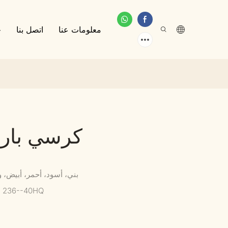
معلومات عنا
اتصل بنا
خ
كرسي بار 
بني، أسود، أحمر، أبيض،
, 236--40HQ