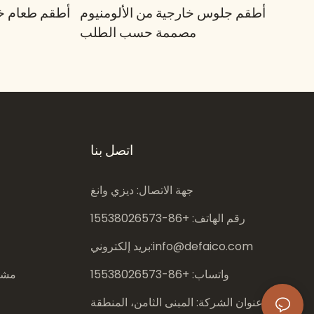
أطقم جلوس خارجية من الألومنيوم
أطقم طعام خا
مصممة حسب الطلب
اتصل بنا
جهة الاتصال: ديزي وانغ
رقم الهاتف: +86-
15538026573
info@defaico.com
بريد إلكتروني:
واتساب: +86-
15538026573
مشار
عنوان الشركة: المبنى الثامن، المنطقة