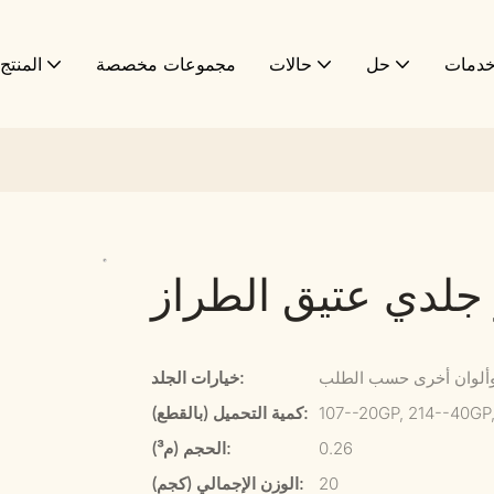
دمات
حل
حالات
مجموعات مخصصة
المنتج 1
جلدي عتيق الطراز
 وألوان أخرى حسب الطلب
خيارات الجلد:
107--20GP, 214--40GP
كمية التحميل (بالقطع):
0.26
الحجم (م³):
20
الوزن الإجمالي (كجم):