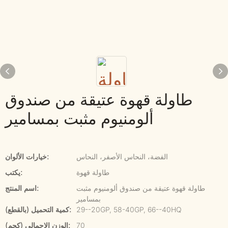
طاولة قهوة عتيقة من صندوق
ألومنيوم مثبت بمسامير
الفضة، النحاس الأصفر، النحاس
خيارات الألوان:
طاولة قهوة
يكتب:
طاولة قهوة عتيقة من صندوق ألومنيوم مثبت
اسم المنتج:
بمسامير
29--20GP, 58-40GP, 66--40HQ
كمية التحميل (بالقطع):
70
الوزن الإجمالي (كجم):