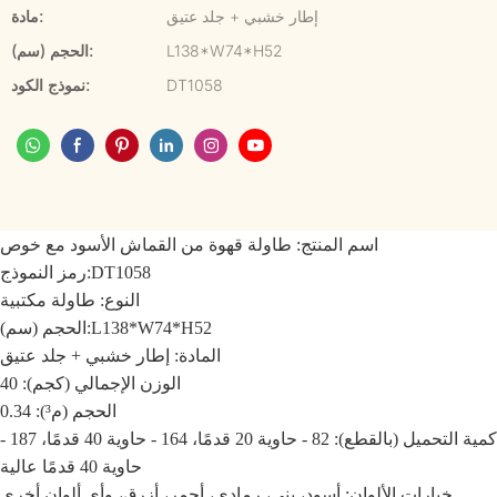
إطار خشبي + جلد عتيق
مادة:
L138*W74*H52
الحجم (سم):
DT1058
نموذج الكود:
اسم المنتج:
طاولة قهوة من القماش الأسود مع خوص
DT1058
رمز النموذج:
النوع: طاولة مكتبية
L138*W74*H52
الحجم (سم):
المادة: إطار خشبي + جلد عتيق
الوزن الإجمالي (كجم): 40
الحجم (م³): 0.34
كمية التحميل (بالقطع): 82 - حاوية 20 قدمًا، 164 - حاوية 40 قدمًا، 187 -
حاوية 40 قدمًا عالية
خيارات الألوان: أسود، بني، رمادي، أحمر، أزرق، وأي ألوان أخرى