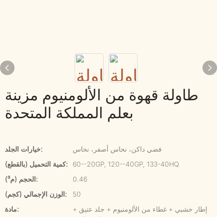
طاولة قهوة من الألومنيوم مزينة
بعلم المملكة المتحدة
فضي داكن، نحاس أصفر، نحاس
خيارات الجلد:
60--20GP, 120--40GP, 133-40HQ
كمية التحميل (بالقطع):
0.46
الحجم (م³):
50
الوزن الإجمالي (كجم):
إطار خشبي + غطاء من الألومنيوم + جلد عتيق +
مادة: