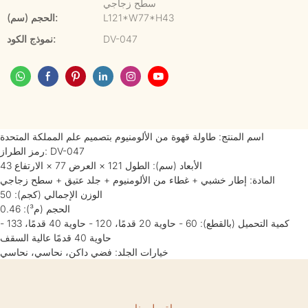
سطح زجاجي
L121*W77*H43
الحجم (سم):
DV-047
نموذج الكود:
اسم المنتج: طاولة قهوة من الألومنيوم بتصميم علم المملكة المتحدة
رمز الطراز: DV-047
الأبعاد (سم): الطول 121 × العرض 77 × الارتفاع 43
المادة: إطار خشبي + غطاء من الألومنيوم + جلد عتيق + سطح زجاجي
الوزن الإجمالي (كجم): 50
الحجم (م³): 0.46
كمية التحميل (بالقطع): 60 - حاوية 20 قدمًا، 120 - حاوية 40 قدمًا، 133 -
حاوية 40 قدمًا عالية السقف
خيارات الجلد: فضي داكن، نحاسي، نحاسي
اتصل بنا