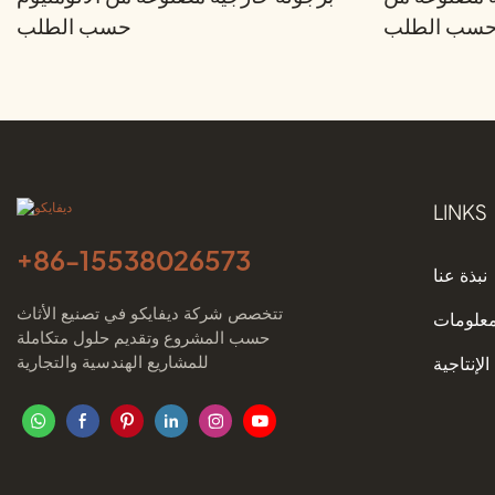
م حسب الطلب
حسب الطلب
LINKS
+86-
15538026573
نبذة عنا
تتخصص شركة ديفايكو في تصنيع الأثاث
معلومات
حسب المشروع وتقديم حلول متكاملة
للمشاريع الهندسية والتجارية
الإنتاجية