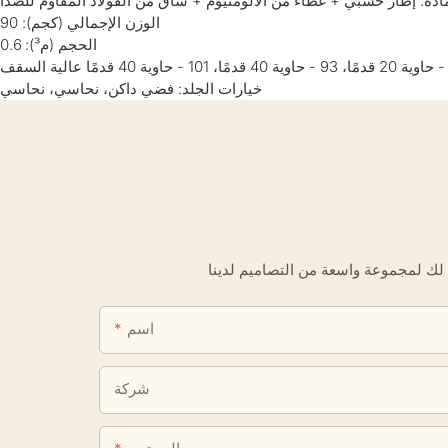
ادة: إطار خشبي + غطاء من الألومنيوم + ساق من الفولاذ المقاوم للصدأ
الوزن الإجمالي (كجم): 90
الحجم (م³): 0.6
خيارات الجلد: فضي داكن، نحاسي، نحاسي
اسم
شركة