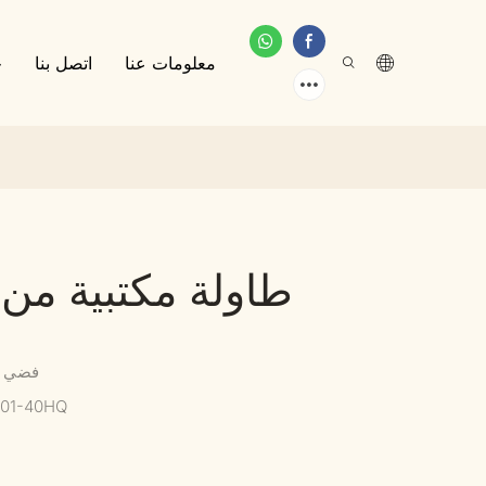
معلومات عنا
اتصل بنا
خ
طاولة مكتبية من 
فضي د
101-40HQ