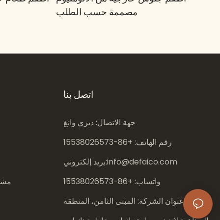
مصممة حسب الطلب
اتصل بنا
جهة الاتصال: ديزي وانغ
رقم الهاتف: +86-
15538026573
info@defaico.com
بريد إلكتروني:
واتساب: +86-
15538026573
مشار
عنوان الشركة: المبنى الثامن، المنطقة