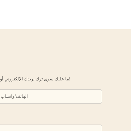
ما عليك سوى ترك بريدك الإلكتروني أو رقم هاتفك في نموذج الاتصال حتى نتمكن من إرسال عرض أسعار مجاني لك لمجموعة واسعة من التصاميم لدينا!
الهاتف/واتساب