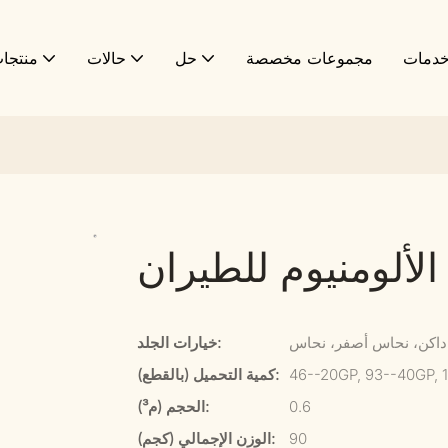
دمات
مجموعات مخصصة
حل
حالات
منتجا
الألومنيوم للطيران
اكن، نحاس أصفر، نحاس
خيارات الجلد:
46--20GP, 93--40GP, 
كمية التحميل (بالقطع):
0.6
الحجم (م³):
90
الوزن الإجمالي (كجم):