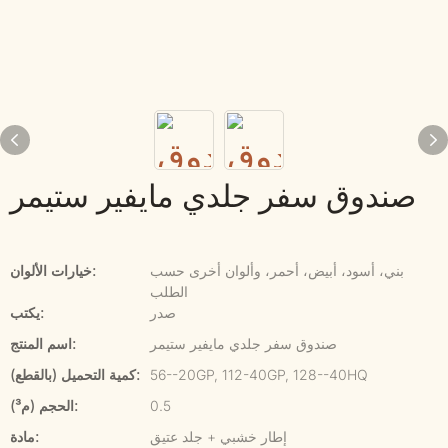
صندوق سفر جلدي مايفير ستيمر
بني، أسود، أبيض، أحمر، وألوان أخرى حسب
خيارات الألوان:
الطلب
صدر
يكتب:
صندوق سفر جلدي مايفير ستيمر
اسم المنتج:
56--20GP, 112-40GP, 128--40HQ
كمية التحميل (بالقطع):
0.5
الحجم (م³):
إطار خشبي + جلد عتيق
مادة: