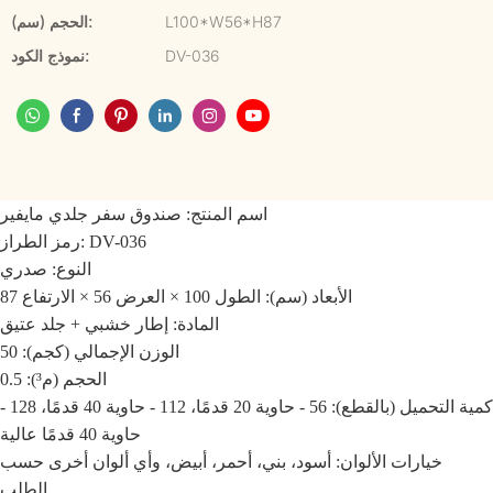
L100*W56*H87
الحجم (سم):
DV-036
نموذج الكود:
اسم المنتج: صندوق سفر جلدي مايفير
رمز الطراز: DV-036
النوع: صدري
الأبعاد (سم): الطول 100 × العرض 56 × الارتفاع 87
المادة: إطار خشبي + جلد عتيق
الوزن الإجمالي (كجم): 50
الحجم (م³): 0.5
كمية التحميل (بالقطع): 56 - حاوية 20 قدمًا، 112 - حاوية 40 قدمًا، 128 -
حاوية 40 قدمًا عالية
خيارات الألوان: أسود، بني، أحمر، أبيض، وأي ألوان أخرى حسب
الطلب