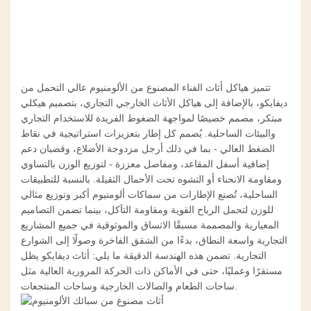
تتميز هياكل أثاث الفناء المصنوع من الألومنيوم عالي التحمل من
ديفايكو، بالإضافة إلى هياكل الأثاث الخارجي التجاري، بتصميم هيكلي
مبتكر، مصمم خصيصًا لمواجهة الضغوط الفريدة للاستخدام التجاري
والبيئات الساحلية. يُصمم كل إطار بتعزيزات استراتيجية في نقاط
الضغط العالي - بما في ذلك أرجل مزدوجة الأضلاع، وقضبان دعم
إضافية أسفل المقاعد، ومفاصل معززة - لتوزيع الوزن بالتساوي
ومقاومة الانحناء أو التشوه تحت الأحمال الثقيلة. بالنسبة للتطبيقات
الساحلية، تُصنع الإطارات من سماكات ألومنيوم أكبر وتوزيع مثالي
للوزن لتحمل الرياح القوية ومقاومة التآكل، بينما تضمن التصاميم
المعيارية والمصممة مسبقًا الاتساق والموثوقية في جميع المشاريع
التجارية واسعة النطاق، بدءًا من الشقق الفاخرة وصولًا إلى الشوارع
التجارية. تضمن هذه الهندسة الدقيقة ما يلي:
أثاث ديفايكو
يظل
مستقرًا وعمليًا، حتى في الأماكن ذات الحركة المرورية العالية مثل
ساحات الطعام والصالات الخارجية وساحات المنتجعات.