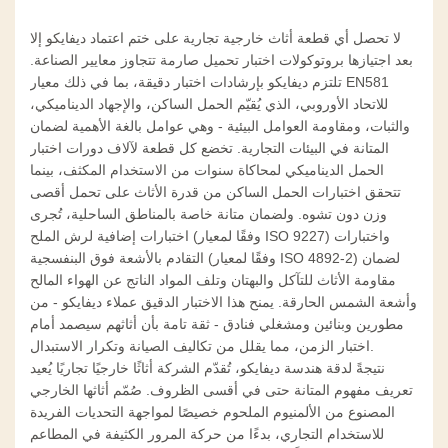
لا تحصل أي قطعة أثاث خارجية تجارية على ختم اعتماد ديفايكو إلا
بعد اجتيازها بروتوكولات اختبار تحميل صارمة تتجاوز معايير الصناعة.
تلتزم ديفايكو بإرشادات اختبار دقيقة، بما في ذلك معيار EN581
للاتحاد الأوروبي، الذي يُقيّم الحمل الساكن، والإجهاد الديناميكي،
والثبات، ومقاومة العوامل البيئية - وهي عوامل بالغة الأهمية لضمان
المتانة في البيئات التجارية. تخضع كل قطعة لآلاف دورات اختبار
الحمل الديناميكي لمحاكاة سنوات من الاستخدام المكثف، بينما
تتحقق اختبارات الحمل الساكن من قدرة الأثاث على تحمل أقصى
وزن دون تشوه. ولضمان متانة خاصة بالمناطق الساحلية، تُجرى
اختبارات إضافية لرش الملح (وفقًا لمعيار ISO 9227) واختبارات
التقادم بالأشعة فوق البنفسجية (وفقًا لمعيار ISO 4892-2) لضمان
مقاومة الأثاث للتآكل والبهتان وتلف المواد الناتج عن الهواء المالح
وأشعة الشمس الحارقة. يمنح هذا الاختبار الدقيق عملاء ديفايكو - من
مطورين وبنائين ومشغلي فنادق - ثقة تامة بأن أثاثهم سيصمد أمام
اختبار الزمن، مما يقلل من تكاليف الصيانة وتكرار الاستبدال.
نتيجةً لدقة هندسة ديفايكو، تُقدّم الشركة أثاثًا خارجيًا تجاريًا يُعيد
تعريف مفهوم المتانة حتى في أقسى الظروف. صُمّم أثاثها الخارجي
المصنوع من الألمنيوم الملحوم خصيصًا لمواجهة التحديات الفريدة
للاستخدام التجاري، بدءًا من حركة المرور الكثيفة في المطاعم