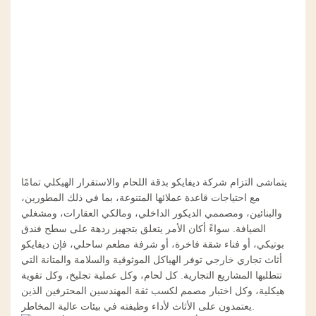
يتماشى التزام شركة ديفايكو بدقة اللحام والاستقرار الهيكلي تمامًا
مع احتياجات قاعدة عملائها المتنوعة، بما في ذلك المطورين،
والبنائين، ومصممي الديكور الداخلي، ومالكي العقارات، ومشغلي
الضيافة. سواءً أكان الأمر يتعلق بتجهيز ردهة على سطح فندق
بوتيكي، أو فناء شقة فاخرة، أو شرفة مطعم ساحلي، فإن ديفايكو
أثاث تجاري خارجي
توفر الهياكل الموثوقية والسلامة والمتانة التي
تتطلبها المشاريع التجارية. كل لحام، وكل عملية تجليخ، وكل تقوية
هيكلية، وكل اختبار مصمم لكسب ثقة المهندسين المحترفين الذين
يعتمدون على الأثاث لأداء وظيفته في بيئات عالية المخاطر.