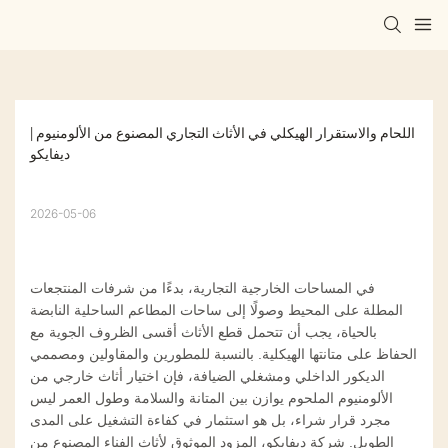
اللحام والاستقرار الهيكلي في الأثاث التجاري المصنوع من الألومنيوم | 
ديفايكو
2026-05-06
في المساحات الخارجية التجارية، بدءًا من شرفات المنتجعات
المطلة على المحيط وصولًا إلى ساحات المطاعم الساحلية النابضة
بالحياة، يجب أن تتحمل قطع الأثاث أقسى الظروف الجوية مع
الحفاظ على متانتها الهيكلية. بالنسبة للمطورين والمقاولين ومصممي
الديكور الداخلي ومشغلي الضيافة، فإن اختيار أثاث خارجي من
الألومنيوم الملحوم يوازن بين المتانة والسلامة وطول العمر ليس
مجرد قرار شراء، بل هو استثمار في كفاءة التشغيل على المدى
الطويل. شركة ديفايكو، المزود الموثوق لأثاث الفناء المصنوع من