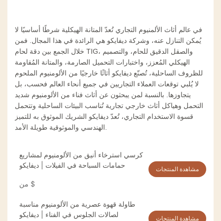
في عالم
أثاث الألمنيوم التجاري
تُعدّ المتانة الهيكلية شرطًا أساسيًا لا
يُمكن التنازل عنه، وشركة ديفايكو هي الرائدة في هذا المجال. فمن
خلال الجمع بين دقة لحام TIG، والصقل الدقيق للحام، والتصميم
الهيكلي المُعزز، واختبارات التحميل الصارمة، والمتانة المُقاومة
للظروف الساحلية، تُصنّع ديفايكو أثاثًا خارجيًا من الألومنيوم الملحوم
لا يُلبي توقعات العملاء التجاريين في جميع أنحاء العالم فحسب، بل
يتجاوزها. بالنسبة لمن يبحثون عن أثاث فناء من الألومنيوم شديد
التحمل وهياكل أثاث خارجي تجارية تُناسب البيئات الساحلية وتتحمل
قسوة الاستخدام التجاري، تُعدّ ديفايكو الشريك الموثوق به للتميز
الهندسي والموثوقية طويلة الأمد.
كرسي استرخاء أنيق من الألومنيوم لمشاريع
حمامات السباحة في الفيلات | ديفايكو
مشاهدة المنتجات
$
من
طاولة قهوة عصرية من الألومنيوم مناسبة
لصالات الجلوس في الفناء | ديفايكو
مشاهدة المنتجات