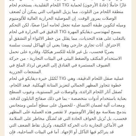
اللحام التقليدية، يستخدم لحام TIG غازًا خاملًا (عادةً الأرجون) لحماية
منطقة اللحام من التلوث، مما يزيل الشوائب التي يمكن أن تُضعف
الوصلات بمرور الوقت. إن الموصلية الحرارية العالية للألومنيوم
وميله لتكوين طبقة أكسيد صلبة تجعل لحامه أمرًا صعبًا، لكن التحكم
الدقيق في الحرارة في لحام TIG يسمح لمهندسي ديفايكو المهرة
بالتغلب على هذه التحديات، مما يقلل من خطر الالتواء أو التشقق أو
الاحتراق.
أثاث تجاري خارجي
وهذا يعني أن الهياكل ليست سلسة
بصريًا فحسب، بل غير قابلة للكسر هيكليًا، وقادرة على تحمل
الاستخدام المكثف والضغط البيئي في البيئات التجارية - من حركة
الضيوف المستمرة في الفنادق إلى التعرض لرذاذ الملح في
المنتجعات الجزرية.
تُكمّل خبرة ديفايكو في لحام TIG عملية صقل اللحام الدقيقة، وهي
خطوة تتجاوز المظهر الجمالي لتعزيز المتانة الهيكلية. فبعد اللحام،
تُصقل آثار اللحام الزائدة، والوصلات غير المستوية، وعيوب السطح
بعناية باستخدام أدوات متخصصة - بما في ذلك صفائح النايلون للدقة،
ومعدات آلية لضمان الاتساق - للحصول على سطح أملس ومتجانس
يندمج بسلاسة مع إطار الألومنيوم. لا تقتصر هذه العملية على المظهر
فحسب، بل تُزيل الحواف الحادة التي قد تُشكّل مخاطر على السلامة
في الأماكن التجارية ذات الحركة الكثيفة، وتُزيل نقاط الضعف التي
قد يتراكم فيها التآكل أو الإجهاد. أما في البيئات الساحلية، فإن