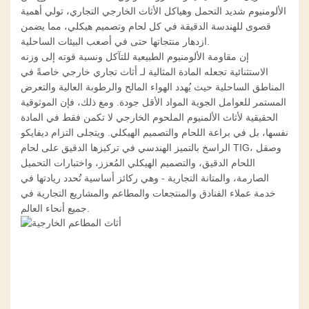
الألومنيوم شديد التحمل وهياكل الأثاث الخارجي التجاري، تولي أهمية
قصوى للهندسة الدقيقة في كل لحام وتصميم هيكلي، مما يضمن
ازدهار منتجاتها حتى في أصعب البيئات الساحلية.
إن مقاومة الألومنيوم الطبيعية للتآكل ونسبة قوته إلى وزنه
الاستثنائية تجعله المادة المثالية لـ
أثاث تجاري خارجي
خاصةً في
المناطق الساحلية حيث يُهدد الهواء المالح والرطوبة العالية والتعرض
المستمر للعوامل الجوية المواد الأقل جودة. ومع ذلك، فإن الموثوقية
الحقيقية لأثاث الألمنيوم الملحوم الخارجي لا تكمن فقط في المادة
نفسها، بل في براعة اللحام والتصميم الهيكلي. ويتجلى التزام ديفايكو
الراسخ بالتميز الهندسي في تركيزها الدقيق على لحام TIG، وصقل
اللحام الدقيق، والتصميم الهيكلي المُعزز، واختبارات التحميل
الصارمة، والمتانة التجارية - وهي ركائز أساسية تُحدد ريادتها في
خدمة عملاء الفنادق والمنتجعات والمطاعم والمشاريع التجارية في
جميع أنحاء العالم.