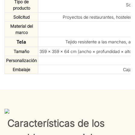
Tipo de
Sofá
producto
Solicitud
Proyectos de restaurantes, hostelería
Material del
marco
Tela
Tejido resistente a las manchas, a
Tamaño
359 × 359 × 64 cm (ancho × profundidad × alto 
Personalización
Embalaje
Caja 
Características de los