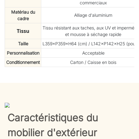
commerciaux
Matériau du
Alliage d'aluminium
cadre
Tissu résistant aux taches, aux UV et imperméab
Tissu
et mousse à séchage rapide
Taille
L359×P359×H64 (cm) / L142×P142×H25 (pouc
Personnalisation
Acceptable
Conditionnement
Carton / Caisse en bois
Caractéristiques du
mobilier d'extérieur