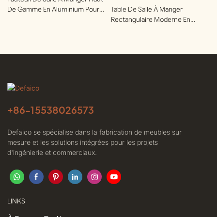
De Gamme En Aluminium Pour
Table De Salle À Manger
Terrasses | Defaico
Rectangulaire Moderne En
Aluminium Pour Clubs Privés |
Defaico
+86-
15538026573
Defaico se spécialise dans la fabrication de meubles sur
mesure et les solutions intégrées pour les projets
d'ingénierie et commerciaux.
LINKS