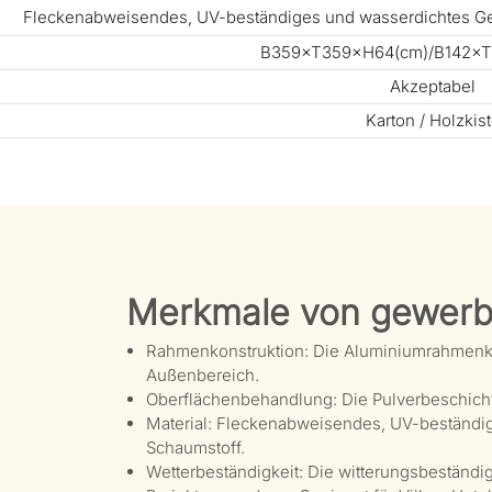
Fleckenabweisendes, UV-beständiges und wasserdichtes G
B359×T359×H64(cm)/B142×T1
Akzeptabel
Karton / Holzkis
Merkmale von gewerb
Rahmenkonstruktion: Die Aluminiumrahmenkons
Außenbereich.
Oberflächenbehandlung: Die Pulverbeschicht
Material: Fleckenabweisendes, UV-beständi
Schaumstoff.
Wetterbeständigkeit: Die witterungsbeständig