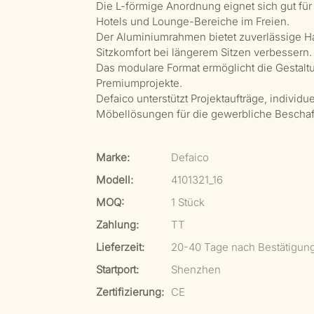
Die L-förmige Anordnung eignet sich gut für
Hotels und Lounge-Bereiche im Freien.
Der Aluminiumrahmen bietet zuverlässige Ha
Sitzkomfort bei längerem Sitzen verbessern.
Das modulare Format ermöglicht die Gestaltun
Premiumprojekte.
Defaico unterstützt Projektaufträge, indivi
Möbellösungen für die gewerbliche Beschaf
Marke:
Defaico
Modell:
4101321_16
MOQ:
1 Stück
Zahlung:
TT
Lieferzeit:
20-40 Tage nach Bestätigun
Startport:
Shenzhen
Zertifizierung:
CE