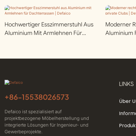
Hochwertiger Esszimmerstuhl Aus
Moderner Re
Aluminium Mit Armlehnen Für
Aluminium F
Dachterrassen | Defaico
LINKS
+86-
15538026573
Über U
Defaico ist spezialisiert auf
Inform
projektbezogene Möbelherstellung und
integrierte Lösungen für Ingenieur- und
Produk
Gewerbeprojekte.