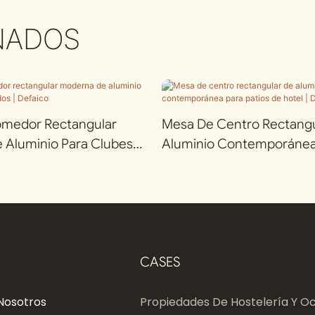
NADOS
medor Rectangular
Mesa De Centro Rectangu
 Aluminio Para Clubes
Aluminio Contemporánea 
efaico
De Hotel | Defaico
CASES
Nosotros
Propiedades De Hostelería Y Oc