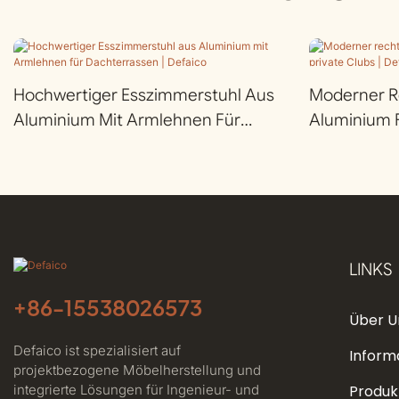
Hochwertiger Esszimmerstuhl Aus
Moderner Re
Aluminium Mit Armlehnen Für
Aluminium F
Dachterrassen | Defaico
LINKS
+86-
15538026573
Über U
Defaico ist spezialisiert auf
Inform
projektbezogene Möbelherstellung und
integrierte Lösungen für Ingenieur- und
Produk