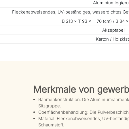
Aluminiumlegier
Fleckenabweisendes, UV-beständiges, wasserdichtes Ge
B 213 × T 93 × H 70 (cm) / B 84 ×
Akzeptabel
Karton / Holzkis
Merkmale von gewerb
Rahmenkonstruktion: Die Aluminiumrahmenkons
Sitzgruppe.
Oberflächenbehandlung: Die Pulverbeschichtu
Material: Fleckenabweisendes, UV-beständi
Schaumstoff.