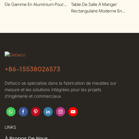
De Gamme En Aluminium Pour
Table De Salle À Manger
Terrasses | Defaico
Rectangulaire Moderne En
Aluminium Pour Clubs Privés |
Defaico
+86-
15538026573
Defaico se spécialise dans la fabrication de meubles sur
mesure et les solutions intégrées pour les projets
d'ingénierie et commerciaux.
LINKS
À Propos De Nous