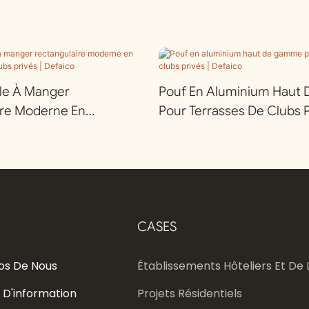
lle À Manger
Pouf En Aluminium Hau
ire Moderne En
Pour Terrasses De Clubs P
our Clubs Privés |
Defaico
CASES
os De Nous
Établissements Hôteliers Et De L
 D'information
Projets Résidentiels