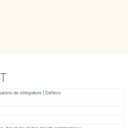
T
lons de villégiature | Defaico