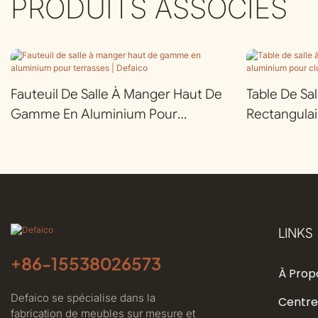
PRODUITS ASSOCIÉS
Fauteuil De Salle À Manger Haut De
Table De Sa
Gamme En Aluminium Pour
Rectangula
Terrasses | Defaico
Aluminium P
Defaico
LINKS
+86-
15538026573
À Prop
Defaico se spécialise dans la
Centre
fabrication de meubles sur mesure et