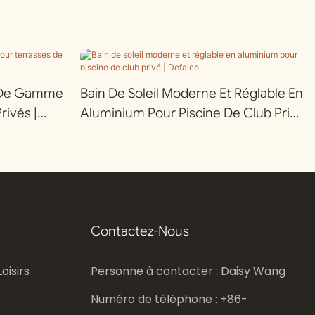
t De Gamme
Bain De Soleil Moderne Et Réglable En
rivés |
Aluminium Pour Piscine De Club Privé
| Defaico
Contactez-Nous
oisirs
Personne à contacter : Daisy Wang
Numéro de téléphone : +86-