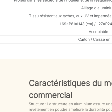
Projets dans les secteurs de l'hôtellerie, de la restaura
Alliage d'alumin
Tissu résistant aux taches, aux UV et impermé
L69×P61×H43 (cm) / L27×P24
Acceptable
Carton / Caisse en 
Caractéristiques du mo
commercial
Structure : La structure en aluminium assure une 
revêtement en poudre améliore la durabilité pour