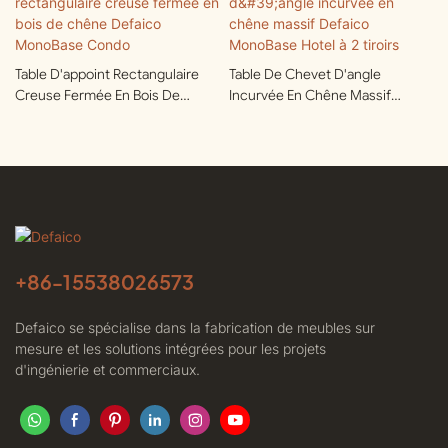
Table D'appoint Rectangulaire
Table De Chevet D'angle
Creuse Fermée En Bois De
Incurvée En Chêne Massif
Chêne Defaico MonoBase
Defaico MonoBase Hotel À 2
Condo
Tiroirs
+86-
15538026573
Defaico se spécialise dans la fabrication de meubles sur
mesure et les solutions intégrées pour les projets
d'ingénierie et commerciaux.