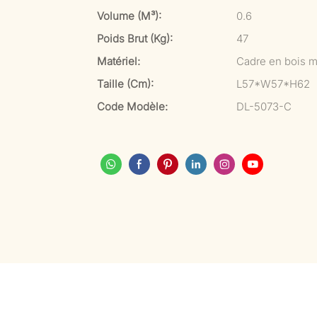
Volume (m³):
0.6
Poids Brut (kg):
47
Matériel:
Cadre en bois m
Taille (cm):
L57*W57*H62
Code Modèle:
DL-5073-C