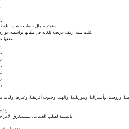
استمتع بجمال حبيبات خشب البلوط من أي زاوية مع توماس، وهي قطعة رائعة تعمل كخزانة كتب أو فاصل للغرف.
تُثبّت ستة أرفف عريضة للغاية في مكانها بواسطة عوارض تتقاطع عند كل مستوى، مما يوفر مساحة للكتب والمقتنيات والصور المؤطرة.
ضعها على الحائط أو اتركها تطفو في الغرفة لإضافة لمسة جمالية إلى مساحة معيشتك.
ج: سيستغرق الأمر حوالي 25-35 يومًا بعد تأكيد الطلب بناءً على طلب الحاوية.
بالنسبة لطلب العينات، سيستغرق الأمر حوالي 15 يوم عمل بعد تأكيد الطلب أو أكثر بناءً على تصميم الأثاث المفصل.
ج: نقبل التحويل المصرفي، وويسترن يونيون، وباي بال، وويسترن يونيون، وما إلى ذلك.