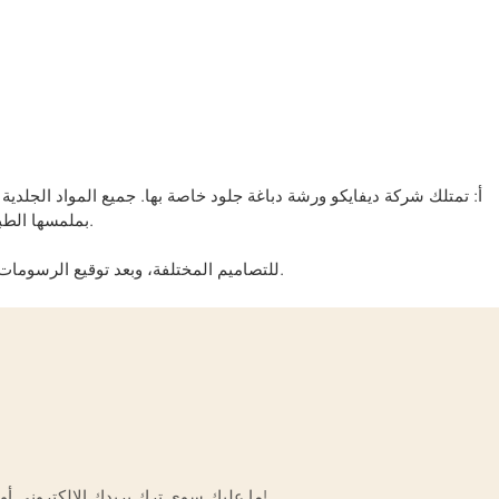
أ: تمتلك شركة ديفايكو ورشة دباغة جلود خاصة بها. جميع المواد الجلدية ا
بملمسها الطبيعي، ونعومتها، ومتانتها، ولمستها الكلاسيكية/القديمة. يبلغ سمك الجلد حوالي 1.0-1.2 ملم. كما تتوفر أكثر من 30 لونًا لتلبية مختلف متطلبات العملاء.
ج: نعم، بالتأكيد. يمكننا تصميم أثاث متنوع بناءً على متطلبات العميل الخاصة. بعد الموافقة على العرض، سنقوم بإنشاء رسومات CAD للتصاميم المختلفة، وبعد توقيع الرسومات سنبدأ الإنتاج.
ما عليك سوى ترك بريدك الإلكتروني أو رقم هاتفك في نموذج الاتصال حتى نتمكن من إرسال عرض أسعار مجاني لك لمجموعة واسعة من التصاميم لدينا!