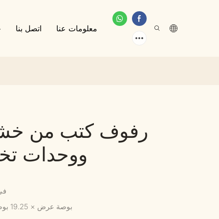
معلومات عنا
اتصل بنا
خ
رفوف كتب من خشب
ووحدات تخز
في
80 بوصة عرض × 19.25 بوصة عمق × 79.25 بوصة ارتفاع