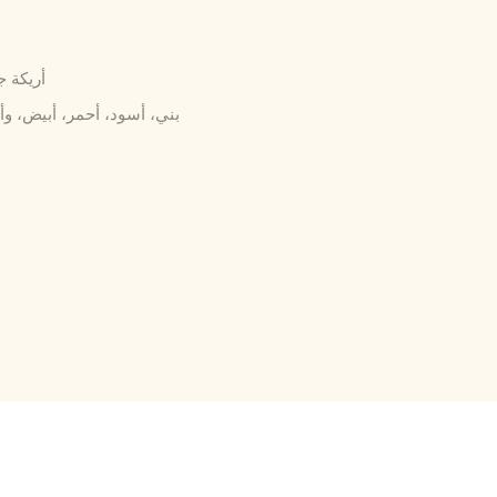
أريكة ج
بني، أسود، أحمر، أبيض، 