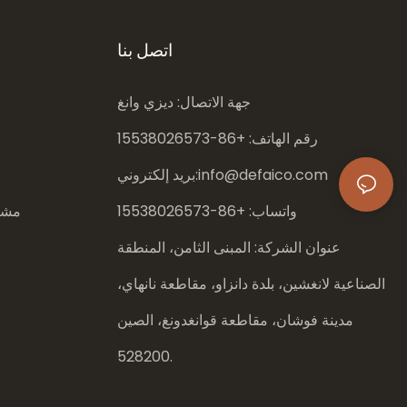
اتصل بنا
جهة الاتصال: ديزي وانغ
رقم الهاتف: +86-
15538026573
info@defaico.com
بريد إلكتروني:
واتساب: +86-
15538026573
مشار
عنوان الشركة: المبنى الثامن، المنطقة
الصناعية لانغشين، بلدة دانزاو، مقاطعة نانهاي،
مدينة فوشان، مقاطعة قوانغدونغ، الصين
528200.