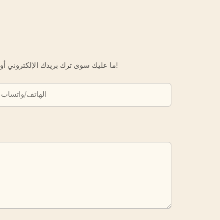
ما عليك سوى ترك بريدك الإلكتروني أو رقم هاتفك في نموذج الاتصال حتى نتمكن من إرسال عرض أسعار مجاني لك لمجموعة واسعة من التصاميم لدينا!
الهاتف/واتساب