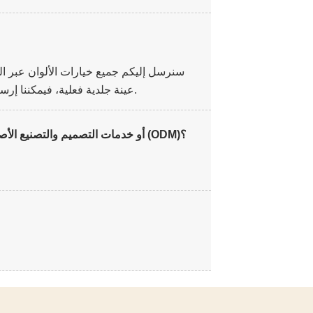
سنرسل إليكم جميع خيارات الألوان عبر البر
عينة جلدية فعلية، فيمكننا إرسال عينات إليكم عبر خدمة التوصيل السريع مع دفع المبلغ المستحق.
هل يمكنك تقديم خدمات تصنيع المعدات الأصلية (OEM) أو خدمات التصميم والتصنيع الأصلية (ODM)؟