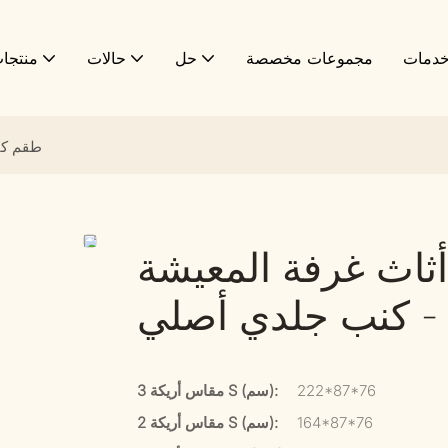
دمات
مجموعات مخصصة
حل
حالات
منتجا
طقم كن
اث غرفة المعيشة
- كنب جلدي أصلي
222*87*76
مقاس أريكة 3 S (سم):
164*87*76
مقاس أريكة 2 S (سم):