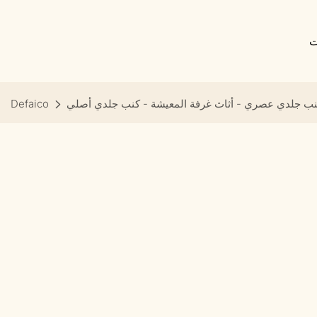
ت
ب جلدي عصري - أثاث غرفة المعيشة - كنب جلدي أصلي
Defaico