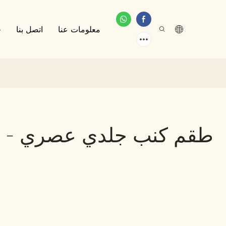
معلومات عنا
اتصل بنا
خ
طقم كنب جلدي عصري - أث