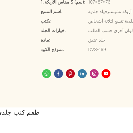
107*87*76
1. مقاس الأريكة S (سم):
أريكة تشيسترفيلد جلدية
اسم المنتج:
لدية تتسع لثلاثة أشخاص
يكتب:
وألوان أخرى حسب الطلب
خيارات الجلد:
جلد عتيق
مادة:
DVS-169
نموذج الكود:
طقم كنب جلدي 