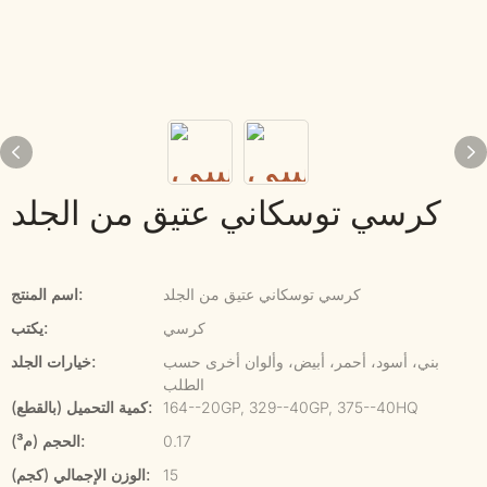
كرسي توسكاني عتيق من الجلد
كرسي توسكاني عتيق من الجلد
اسم المنتج:
كرسي
يكتب:
بني، أسود، أحمر، أبيض، وألوان أخرى حسب
خيارات الجلد:
الطلب
164--20GP, 329--40GP, 375--40HQ
كمية التحميل (بالقطع):
0.17
الحجم (م³):
15
الوزن الإجمالي (كجم):