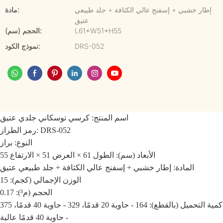
إطار خشبي + إسفنج عالي الكثافة + جلد طبيعي
مادة:
عتيق
L61*W51*H55
الحجم (سم):
DRS-052
نموذج الكود:
اسم المنتج: كرسي توسكاني جلدي عتيق
رمز الطراز: DRS-052
النوع: براز
الأبعاد (سم): الطول 61 × العرض 51 × الارتفاع 55
المادة: إطار خشبي + إسفنج عالي الكثافة + جلد طبيعي عتيق
الوزن الإجمالي (كجم): 15
الحجم (م³): 0.17
كمية التحميل (بالقطع): 164 - حاوية 20 قدمًا، 329 - حاوية 40 قدمًا، 375
- حاوية 40 قدمًا عالية