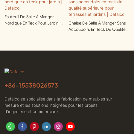
Fauteuil De Salle À Manger
Nordique En Teck Pour Jardin |
Chaise De Salle À Manger Sans
Defaico
Accoudoirs En Teck De Qualité
Supérieure Pour Terrasses Et
Jardins | Defaico
+86-
15538026573
Defaico se spécialise dans la fabrication de meubles sur
mesure et les solutions intégrées pour les projets
d'ingénierie et commerciaux.