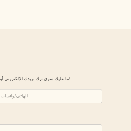
ما عليك سوى ترك بريدك الإلكتروني أو رقم هاتفك في نموذج الاتصال حتى نتمكن من إرسال عرض أسعار مجاني لك لمجموعة واسعة من التصاميم لدينا!
الهاتف/واتساب