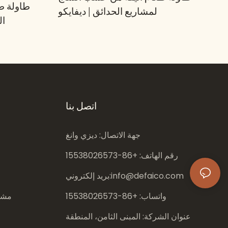
طاولة ط
لمشاريع الحدائق | ديفايكو
ال
اتصل بنا
جهة الاتصال: ديزي وانغ
رقم الهاتف: +86-
15538026573
info@defaico.com
بريد إلكتروني:
واتساب: +86-
15538026573
مشار
عنوان الشركة: المبنى الثامن، المنطقة