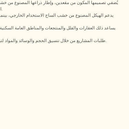
يُضفي تصميمها المكون من مقعدين، وإطار ذراعها المصنوع من خشب 
المنفصلة، ​​جواً مريحاً على شكل أريكة صغيرة الحجم.
يدعم الهيكل المصنوع من خشب الساج الاستخدام الخارجي، بينم
يساعد ذلك العقارات والفلل والمنتجعات والمناطق العامة السكني
تدعم شركة Defaico طلبات المشاريع من خلال تنسيق الحجم والوسائد والمواد لتوريد الأثاث الخارجي التعاقدي.