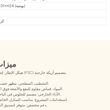
W239×D80×H60(سم)/W94×D31×H24 (بوصة)
كرت
ميزات
هيكل الإطار: إطار من
التشطيب السطحي: مظهر خشب الساج الطبيعي، مناسب لباحات المنازل والحدائق.
المواد: قماش مقاوم للبقع والأشعة فوق البنفسجية والماء، بالإضافة إلى رغوة سريعة الجفاف.
الأداء الخارجي: مصمم للجلوس في الباحات، وصالات الحدائق، ومناطق الاستجمام الخارجية.
استخدامات المشروع: مناسب للمنازل الخاصة، والفيلات، والمنتجعات، والمناطق العامة السكنية.
دعم مخصص: متوفر لتنسيق المقاسات والوسائد والمواد حسب متطلبات المشروع.