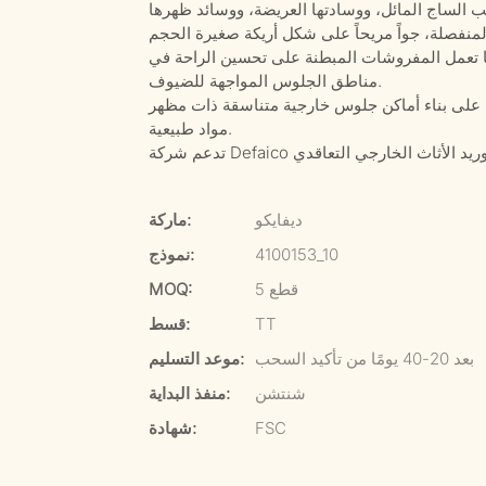
الساج المائل، ووسادتها العريضة، ووسائد ظهرها
ا تعمل المفروشات المبطنة على تحسين الراحة في
مناطق الجلوس المواجهة للضيوف.
ة على بناء أماكن جلوس خارجية متناسقة ذات مظهر
مواد طبيعية.
ديفايكو
ماركة:
4100153_10
نموذج:
5 قطع
MOQ:
TT
قسط:
بعد 20-40 يومًا من تأكيد السحب
موعد التسليم:
شنتشن
منفذ البداية:
FSC
شهادة: