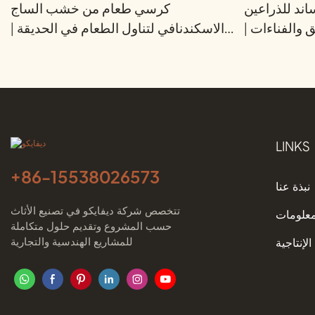
ند للذراعين
كرسي طعام من خشب الساج
والفناءات |
الاسكندنافي لتناول الطعام في الحديقة |
ديفايكو
ديفايكو
LINKS
+86-
15538026573
نبذة عنا
تتخصص شركة ديفايكو في تصنيع الأثاث
معلومات
حسب المشروع وتقديم حلول متكاملة
للمشاريع الهندسية والتجارية
الإنتاجية