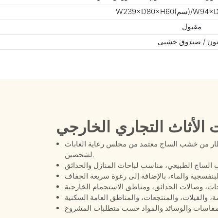
مقبول
ون / صندوق خشبي
 الأثاث التجاري الخارجي
 خشب الساج معتمد من مجلس رعاية الغابات (FSC) بتصميم أريكة خارجية
لشخصين.